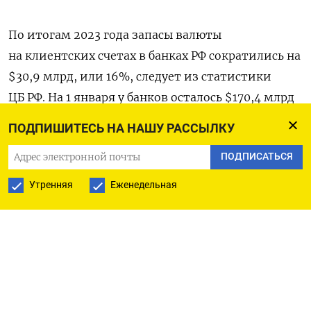
По итогам 2023 года запасы валюты
на клиентских счетах в банках РФ сократились на
$30,9 млрд, или 16%, следует из статистики
ЦБ РФ. На 1 января у банков осталось $170,4 млрд
клиентской валюты — минимальный объем
ПОДПИШИТЕСЬ НА НАШУ РАССЫЛКУ
с ноября 2010 года.
ПОДПИСАТЬСЯ
Объем валюты на счетах юрлиц за год
Утренняя
Еженедельная
уменьшился на $16,1 млрд, а валютные счета
граждан похудели на $8,1 млрд. За два года
войны, согласно данным Центробанка, банки
потеряли $107,7 млрд с валютных клиентских
счетов — почти 40% от объема, который
держали перед началом вторжения в Украину.