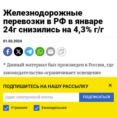
Железнодорожные
перевозки в РФ в январе
24г снизились на 4,3% г/г
01.02.2024
* Данный материал был произведен в России, где
законодательство ограничивает освещение
специальной военной операции РФ в Украине 1
ПОДПИШИТЕСЬ НА НАШУ РАССЫЛКУ
фев - Перевозки грузов по железным дорогам РФ
в январе 2024 года снизились на 4,3% до 94,8
ПОДПИСАТЬСЯ
миллиона тонн в годовом выражении, сообщила
Утренняя
Еженедельная
российская железнодорожная монополия РЖД.