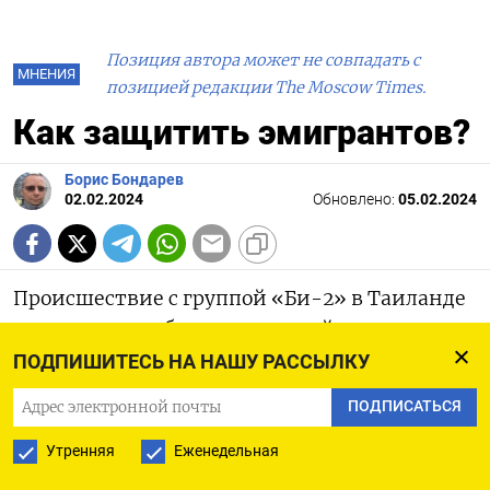
Позиция автора может не совпадать с
МНЕНИЯ
позицией редакции The Moscow Times.
Как защитить эмигрантов?
Борис Бондарев
02.02.2024
Обновлено:
05.02.2024
Происшествие с группой «Би-2» в Таиланде
высветило проблему, о которой говорили
уже давно, а именно вопрос правовой
ПОДПИШИТЕСЬ НА НАШУ РАССЫЛКУ
незащищенности российских эмигрантов.
ПОДПИСАТЬСЯ
Эта проблема возникла после массовой
эмиграции из России из-за войны в Украине
Утренняя
Еженедельная
в 2022 году и до сих пор остается