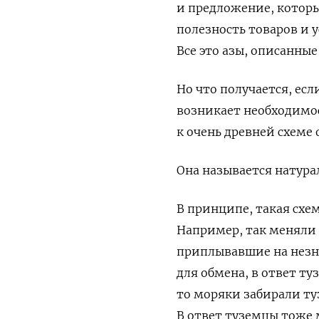
и предложение, которы
полезность товаров и у
Все это азы, описанны
Но что получается, есл
возникает необходимос
к очень древней схеме
Она называется натура
В принципе, такая схем
Например, так меняли
приплывавшие на незн
для обмена, в ответ ту
то моряки забирали ту
В ответ туземцы тоже