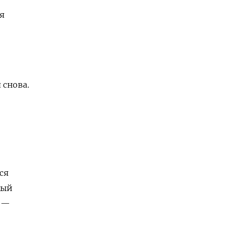
ая
 снова.
ся
ный
ю —