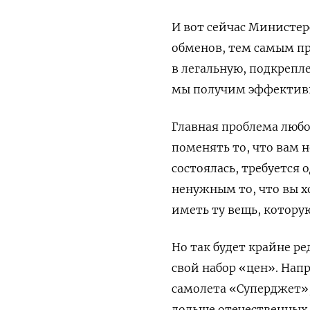
И вот сейчас Министе
обменов, тем самым п
в легальную, подкрепл
мы получим эффектив
Главная проблема любой
поменять то, что вам н
состоялась, требуется 
ненужным то, что вы х
иметь ту вещь, котору
Но так будет крайне р
свой набор «цен». Нап
самолета «Суперджет», 
дольше отечественных.