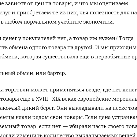
е зависят от цен на товары, и что мы оцениваем
слуг и приобретаем те из них, чья полезность для н
е в любом нормальном учебнике экономики.
и денег у покупателей нет, а товар им нужен? Тогда
ть обмена одного товара на другой. И мы приходим
 обмена, которая существовала еще в первобытные в
льный обмен, или бартер.
а торговли может применяться везде, где нет денег
 товары еще в
XVIII
–XIX веках европейские морепла
акомый дикий берег. Они выкладывали на песке то
земцы клали рядом свои товары. Если цена устраива
земный товар, если нет — убирали часть своего това
 могли изменить количество выкладываемых вещей.