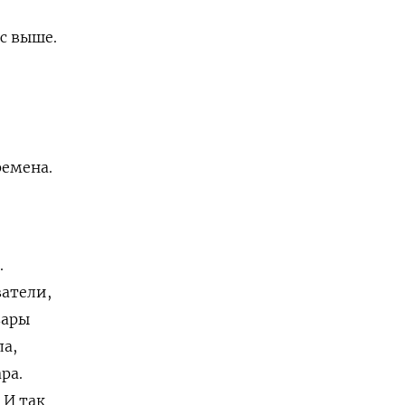
ас выше.
ремена.
.
ватели,
вары
ла,
ра.
 И так