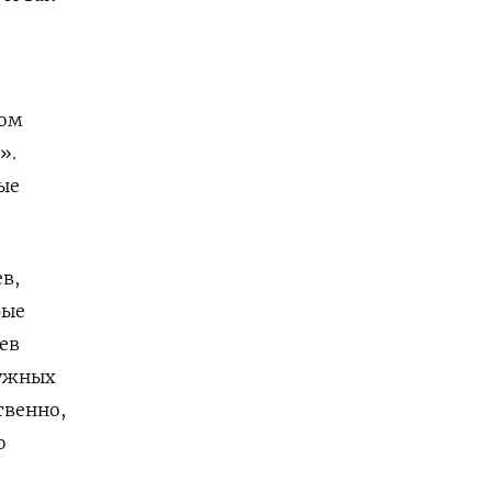
ном
».
ые
в,
рые
ев
нужных
твенно,
ю