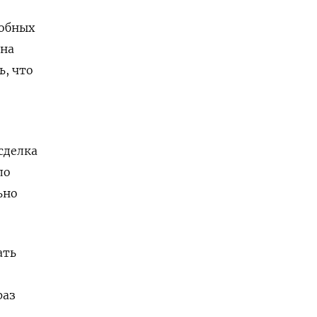
добных
ена
ь, что
сделка
ло
ьно
ать
раз