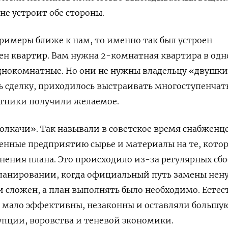
 не устроит обе стороны.
примеры ближе к нам, то именно так был устроен
ен квартир. Вам нужна 2-комнатная квартира в од
 однокомнатные. Но они не нужны владельцу «двушки
ь сделку, приходилось выстраивать многоступенчат
стники получили желаемое.
лкачи». Так называли в советское время снабженце
енные предприятию сырье и материалы на те, кото
ения плана. Это происходило из-за регулярных сбо
ланировании, когда официальный путь замены не
и сложен, а план выполнять было необходимо. Естес
и мало эффективны, незаконны и оставляли большу
пции, воровства и теневой экономики.