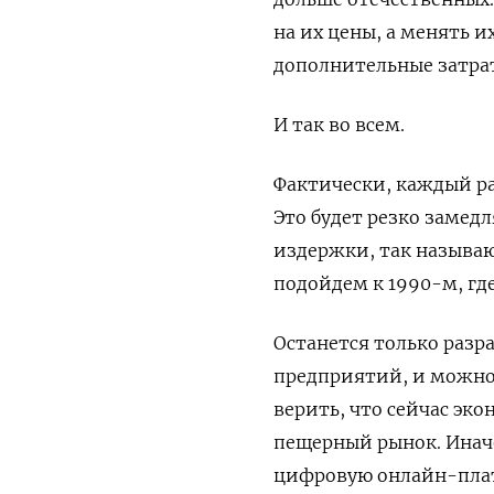
на их цены, а менять их 
дополнительные затрат
И так во всем.
Фактически, каждый раз
Это будет резко замед
издержки, так называю
подойдем к 1990-м, гд
Останется только разр
предприятий, и можно 
верить, что сейчас эк
пещерный рынок. Инач
цифровую онлайн-плат