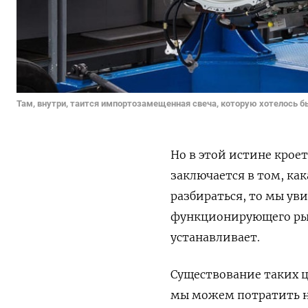
Там, внутри, таится импортозамещенная свеча, которую хотелось б
Но в этой истине крое
заключается в том, ка
разбираться, то мы ув
функционирующего рын
устанавливает.
Существование таких це
мы можем потратить на 