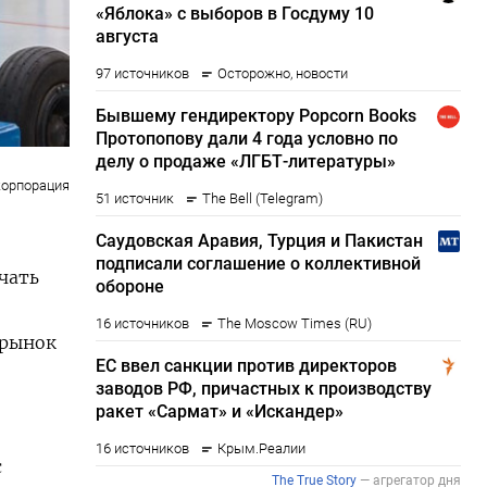
корпорация
чать
 рынок
с