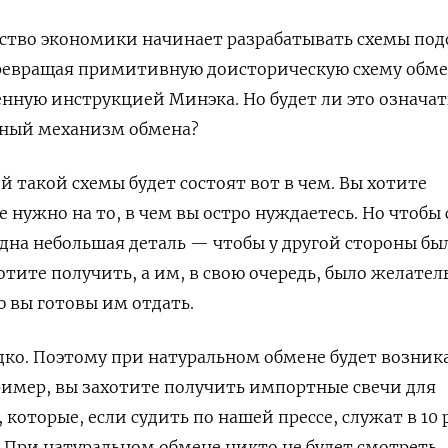
рство экономики начинает разрабатывать схемы по
ревращая примитивную доисторическую схему обм
енную инструкцией Минэка. Но будет ли это означат
ный механизм обмена?
 такой схемы будет состоят вот в чем. Вы хотите
е нужно на то, в чем вы остро нуждаетесь. Но чтобы 
одна небольшая деталь — чтобы у другой стороны бы
отите получить, а им, в свою очередь, было желател
ю вы готовы им отдать.
едко. Поэтому при натуральном обмене будет возник
ример, вы захотите получить импортные свечи для
которые, если судить по нашей прессе, служат в 10 
 При натуральном обмене никто не будет смотреть