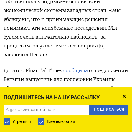
собственность подрывает основы всей
экономической системы западных стран. «Мы
убеждены, что и принимающие решения
понимают эти неизбежные последствия. Мы
будем очень внимательно наблюдать [за
процессом обсуждения этого вопроса]», —
заключил Песков.
До этого Financial
Times
сообщила
о предложении
Бельгии выпустить для поддержки Украины
облигации, в качестве залога для которых будут
использованы замороженные на Западе резервы
ПОДПИШИТЕСЬ НА НАШУ РАССЫЛКУ
России. Перед этим страны G7 (США,
ПОДПИСАТЬСЯ
Великобритания, Германия, Италия, Канада,
Утренняя
Еженедельная
Франция и Япония) начали обсуждать план