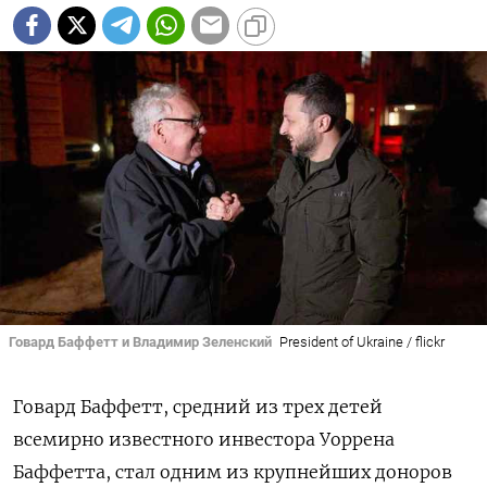
Говард Баффетт и Владимир Зеленский
President of Ukraine / flickr
Говард Баффетт, средний из трех детей
всемирно известного инвестора Уоррена
Баффетта, стал одним из крупнейших доноров