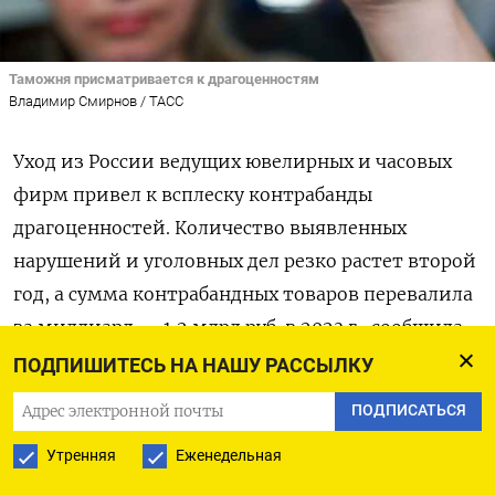
Таможня присматривается к драгоценностям
Владимир Смирнов / ТАСС
Уход из России ведущих ювелирных и часовых
фирм привел к всплеску контрабанды
драгоценностей. Количество выявленных
нарушений и уголовных дел резко растет второй
год, а сумма контрабандных товаров перевалила
за миллиард — 1,2 млрд руб. в 2023 г., сообщила
ФТС.
ПОДПИШИТЕСЬ НА НАШУ РАССЫЛКУ
ПОДПИСАТЬСЯ
За год стоимость товаров, незаконное
пересечение которых через границу остановили
Утренняя
Еженедельная
таможенники, выросла в 1,5 раза: в 2022 г. было