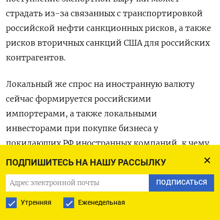
страдать из-за связанных с транспортировкой
российской нефти санкционных рисков, а также
рисков вторичных санкций США для российских
контрагентов.
Локальный же спрос на иностранную валюту
сейчас формируется российскими
импортерами, а также локальными
инвесторами при покупке бизнеса у
покидающих РФ иностранных компаний, к чему
может добавляться валютный арбитраж,
ПОДПИШИТЕСЬ НА НАШУ РАССЫЛКУ
основанный на возникающей разнице
ПОДПИСАТЬСЯ
стоимости иностранных валют в РФ и на FX.
Утренняя
Еженедельная
«Сегодня курс может остаться вблизи 90-91 за