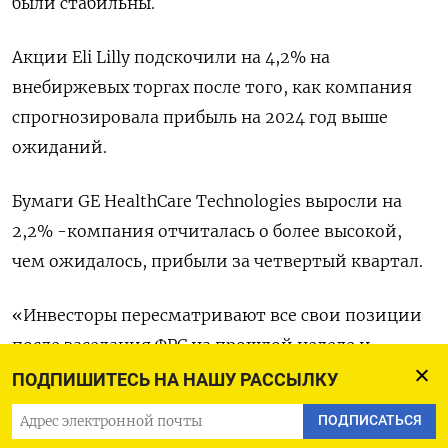
были стабильны.
Акции Eli Lilly подскочили на 4,2% на
внебиржевых торгах после того, как компания
спрогнозировала прибыль на 2024 год выше
ожиданий.
Бумаги GE HealthCare Technologies выросли на
2,2% -компания отчиталась о более высокой,
чем ожидалось, прибыли за четвертый квартал.
«Инвесторы пересматривают все свои позиции
после заседания ФРС на прошлой неделе и
пятничной статистики. Уровень безработицы
ПОДПИШИТЕСЬ НА НАШУ РАССЫЛКУ
остается очень низким, особенно если учесть,
ПОДПИСАТЬСЯ
что ставки находятся на самом высоком уровне с