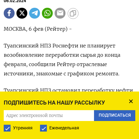
06.02.2024
МОСКВА, 6 фев (Рейтер) -
Туапсинский НПЗ Роснефти не планирует
возобновление переработки сырья до конца
февраля, сообщили Рейтер отраслевые
источники, знакомые с графиком ремонта.
Туапсинский НПЗ остановил переработку нефти
и выпуск нефтепродуктов 25 января из-за
ПОДПИШИТЕСЬ НА НАШУ РАССЫЛКУ
пожара.
ПОДПИСАТЬСЯ
Ранее оперативный штаб Краснодарского края
Утренняя
Еженедельная
сообщил, что в результате