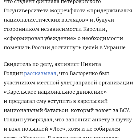
что студент филиала петербургского
Госуниверситета морречфлота
«придерживался
националистических взглядов» и, будучи
сторонником независимости Карелии,
«сформировал убеждение» о необходимости
помешать России достигнуть целей в Украине.
Свидетель по делу, активист Никита
Голдин
рассказывал
, что Васюренко был
участником местной ультраправой организации
«Карельское национальное движение»
и предлагал ему вступить в карельский
национальный батальон, который воюет за ВСУ.
Голдин утверждал, что заполнил анкету в шутку
и взял позывной «Лес», хотя и не собирался
ехать в Украину. В результате ему пришлось