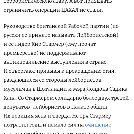
террористическую атаку.
А вот
призывать
ограничить операции ЦАХАЛ не стали.
Руководство британской Рабочей партии (по-
русски ее принято называть Лейбористской)
и ее лидер Кир Стармер (ему прочат
премьерство) не поддерживают
антиизраильские выступления в стране.
И отвергают призывы к прекращению огня,
раздающиеся со стороны лейбористов-
мусульман в Шотландии и мэра Лондона Садика
Хана. Со Стармером солидарно более двух третей
депутатов-лейбористов в Палате общин.
Их позиция ясна и тверда. Не зря Стармер
потратил годы и немало сил на
очищение
партии от обвинений
в антисемитизме,