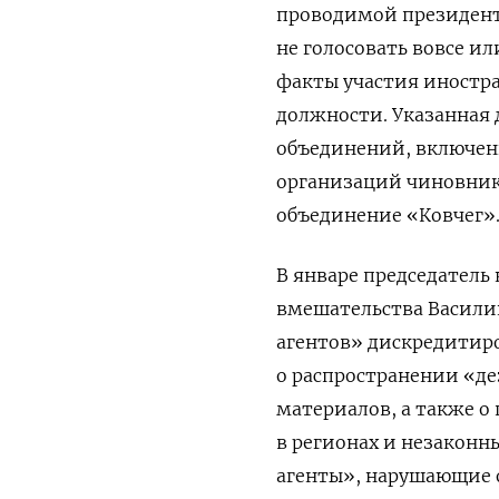
проводимой президент
не голосовать вовсе 
факты участия иностра
должности. Указанная 
объединений, включенн
организаций чиновник
объединение «Ковчег»
В январе председатель
вмешательства Васили
агентов» дискредитиров
о распространении «д
материалов, а также о
в регионах и незаконн
агенты», нарушающие 