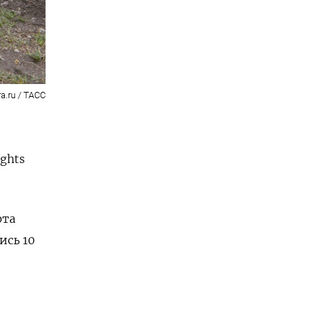
a.ru / ТАСС
ghts
рта
ись 10