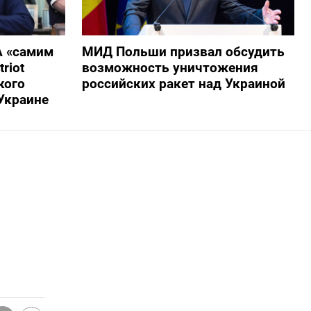
А «самим
МИД Польши призвал обсудить
riot
возможность уничтожения
кого
российских ракет над Украиной
Украине