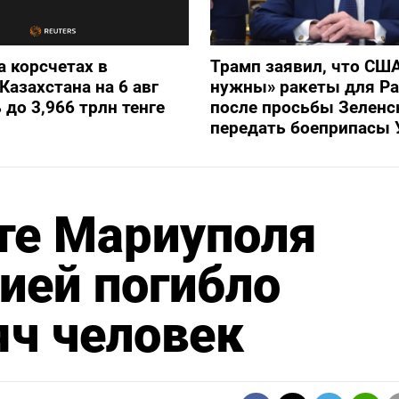
а корсчетах в
Трамп заявил, что СШ
Казахстана на 6 авг
нужны» ракеты для Pat
 до 3,966 трлн тенге
после просьбы Зеленс
передать боеприпасы 
те Мариуполя
ией погибло
яч человек