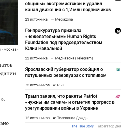
о «Москва»
датов
седании
».
льно