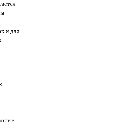
гается
ны
ак и для
х
х
анные