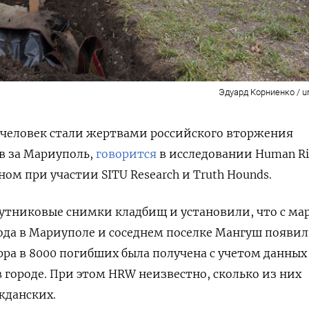
Эдуард Корниенко / ur
 человек стали жертвами российского вторжения
ев за Мариуполь,
говорится
в исследовании
Human Ri
ом при участии SITU Research и Truth Hounds.
утниковые снимки кладбищ и установили, что с ма
ода
в Мариуполе и соседнем поселке Мангуш появил
ра в 8000 погибших была получена с учетом данных
в городе. При этом HRW неизвестно, сколько из них
жданских.