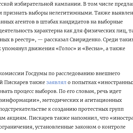
ской избирательной кампании. В том числе предла
или признать выборы нелегитимными. Также выявле
нных агентов в штабах кандидатов на выборные
деятельность характерна как для физических лиц, т
ых в реестр», — рассказал Свириденко. Среди таки
 упомянул движения «Голос» и «Весна», а также
.
 комиссии Госдумы по расследованию внешнего
й Пискарев также
заявлял
о попытках «иностранны
ать процесс выборов. По его словам, речь идет
езинформации», методических и агитационных
 подстрекательстве к созданию протестных групп
ым акциям. Пискарев также напомнил, что «иностр
ограничения, установленные законом о контроле