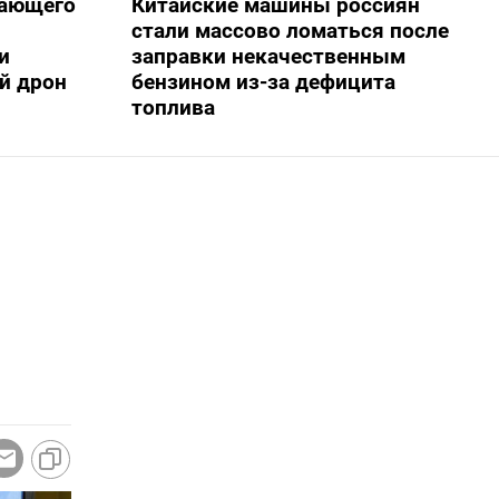
жающего
Китайские машины россиян
стали массово ломаться после
и
заправки некачественным
й дрон
бензином из-за дефицита
топлива