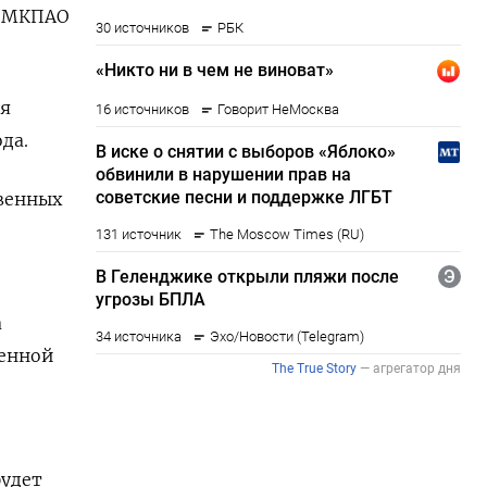
 (МКПАО
ия
да.
овенных
а
венной
будет