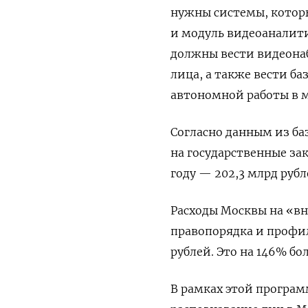
нужны системы, которы
и модуль видеоаналити
должны вести видеонаб
лица, а также вести ба
автономной работы в м
Согласно данным из ба
на государственные зак
году — 202,3 млрд рубл
Расходы Москвы на «в
правопорядка и профи
рублей. Это на 146% бо
В рамках этой програм