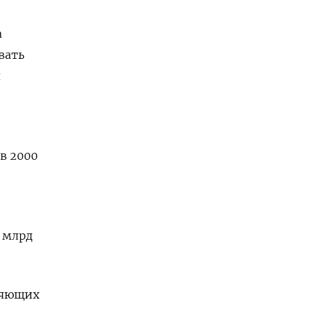
й
а
вать
я
 в 2000
7 млрд
ляющих