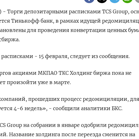
) - Торги депозитарными расписками TCS Group, о
ется Тинькофф банк, в рамках идущей редомициля
тановлены для проведения конвертации ценных бума
сбиржа.
расписками - 15 февраля, следует из сообщения.
оргов акциями МКПАО ТКС Холдинг биржа пока не
ет произойти уже в марте.
компаний, прошедших процесс редомициляции, дл
ется 4-6 недель», - сообщили аналитики БКС.
CS Group на собрании в январе одобрили редомици
ий. Название холдинга после переезда сменится на