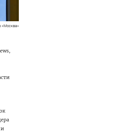
о «Москва»
ews,
асти
ок
дера
ии