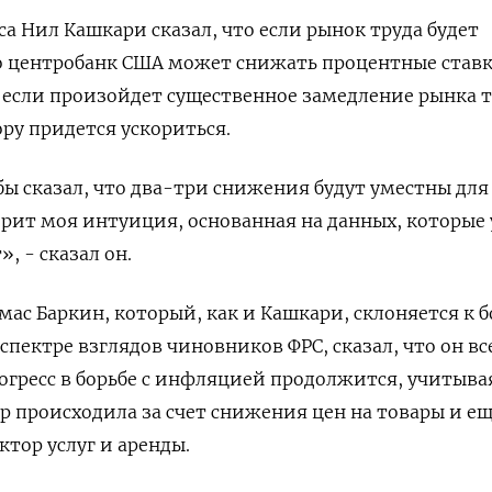
а Нил Кашкари сказал, что если рынок труда будет
то центробанк США может снижать процентные став
 если произойдет существенное замедление рынка т
ору придется ускориться.
 бы сказал, что два-три снижения будут уместны для
ворит моя интуиция, основанная на данных, которые 
, - сказал он.
мас Баркин, который, как и Кашкари, склоняется к б
пектре взглядов чиновников ФРС, сказал, что он вс
рогресс в борьбе с инфляцией продолжится, учитывая
р происходила за счет снижения цен на товары и ещ
ктор услуг и аренды.