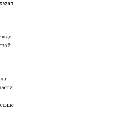
казал
режде
тной
ла,
ласти
больше