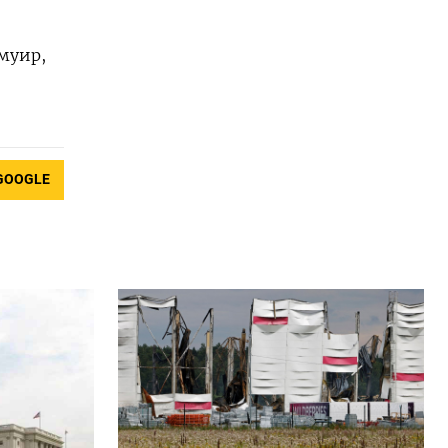
муир,
GOOGLE