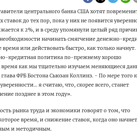
ставители центрального банка США хотят повременит
ставок до тех пор, пока у них не появится уверенно
жается к 2%, и в среду упомянули целый ряд причин
 необходимости начинать смягчение денежно-кред
время или действовать быстро, как только начнут.
но-кредитная политика по-прежнему хорошо
о время как мы тщательно изучаем меняющиеся дан
 глава ФРБ Бостона Сьюзан Коллинз. - По мере того 
веренности... я считаю, что, скорее всего, станет
ение позднее в этом году».
ость рынка труда и экономики говорят о том, что
оторое время, и снижение ставок, когда оно начнет
ным и методичным.