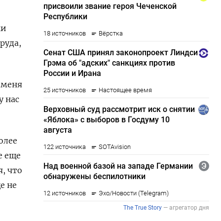
ки
руда,
 меня
у нас
олее
е еще
, что
е не