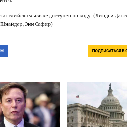
ится.
 английском языке доступен по коду: (Линдси Данс
д Шнайдер, Энн Сафир)
АМ
ПОДПИСАТЬСЯ В 