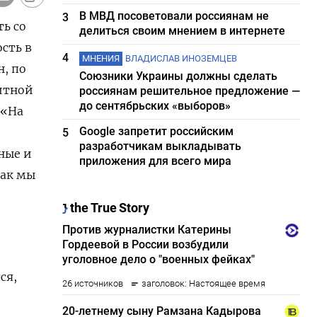
В МВД посоветовали россиянам не
3
ь со
делиться своим мнением в интернете
сть в
4
МНЕНИЯ
ВЛАДИСЛАВ ИНОЗЕМЦЕВ
, по
Союзники Украины должны сделать
итной
россиянам решительное предложение —
до сентябрьских «выборов»
 «На
Google запретит российским
5
разработчикам выкладывать
ные и
приложения для всего мира
как мы
ся,