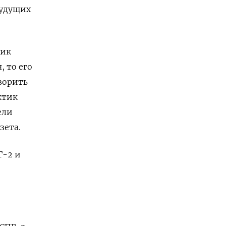
будущих
тик
, то его
ворить
ктик
ели
зета.
Г-2 и