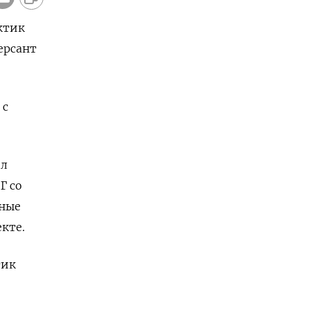
ктик
ерсант
 с
ил
Г со
нные
кте.
тик