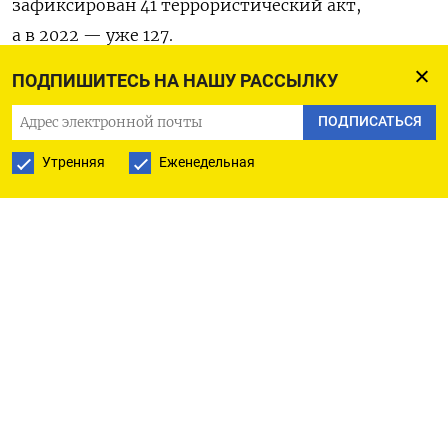
зафиксирован 41 террористический акт,
а в 2022 — уже 127.
ПОДПИШИТЕСЬ НА НАШУ РАССЫЛКУ
До этого подобные показатели фиксировались
лишь в 2003 году, когда произошел 561 теракт.
ПОДПИСАТЬСЯ
Тогда по России прокатилась волна взрывов
Утренняя
Еженедельная
в местах массовых скоплений людей, несколько
сотен человек погибли и получили
ранения,
отмечает
«Верстка».
Именно тогда произошел самый крупный теракт
в истории московского метро, когда
в результате взрыва на перегоне между
станциями «Автозаводская» и «Павелецкая»
погибли 42 человека и более 200 получили
ранения. В том же году произошел подрыв УФСБ