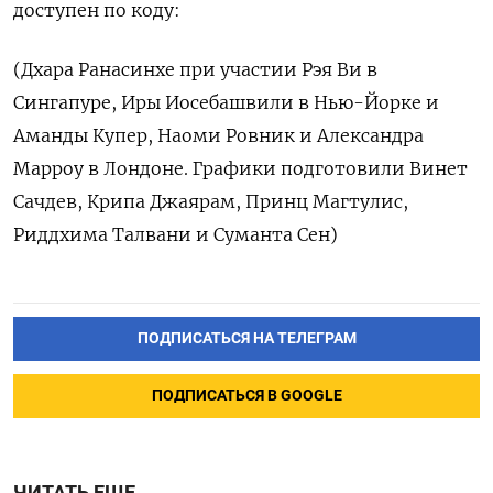
доступен по коду:
(Дхара Ранасинхе при участии Рэя Ви в
Сингапуре, Иры Иосебашвили в Нью-Йорке и
Аманды Купер, Наоми Ровник и Александра
Марроу в Лондоне. Графики подготовили Винет
Сачдев, Крипа Джаярам, Принц Магтулис,
Риддхима Талвани и Суманта Сен)
ПОДПИСАТЬСЯ НА ТЕЛЕГРАМ
ПОДПИСАТЬСЯ В GOOGLE
ЧИТАТЬ ЕЩЕ