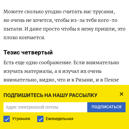
Можете сколько угодно считать нас трусами,
но очень не хочется, чтобы из-за тебя кого-то
пытали. И даже просто чтобы к нему пришли, это
плохо кончается.
Тезис четвертый
Есть еще одно соображение. Если внимательно
изучать материалы, а я изучал их очень
внимательно, видно, что и в Рязани, и в Пензе
действовал кто-то третий. Его след
ПОДПИШИТЕСЬ НА НАШУ РАССЫЛКУ
обнаруживается и в свидетельских показаниях,
и в экспертизах, и в переписках. Этот человек,
ПОДПИСАТЬСЯ
а скорее всего, несколько, не установлен
Утренняя
Еженедельная
следствием. И они вполне могли совершить то,