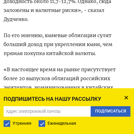
доходность около 11,7-12,7%. Однако, сюда
заложены и валютные риски», - сказал
Дудченко.
По его мнению, юаневые облигации сулят
больший доход при укреплении юаня, чем
прямая покупка китайской валюты.
«В настоящее время на рынке присутствует
более 20 выпусков облигаций российских
эмитентов, номинированных в китайских
юанях. Главное, что здесь нет инфраструктурных
ПОДПИШИТЕСЬ НА НАШУ РАССЫЛКУ
рисков и при этом у инвестора в отличие от
ПОДПИСАТЬСЯ
чистой покупки юаня есть возможность
заработать и на облигационном купоне», -
Утренняя
Еженедельная
сказал эксперт.