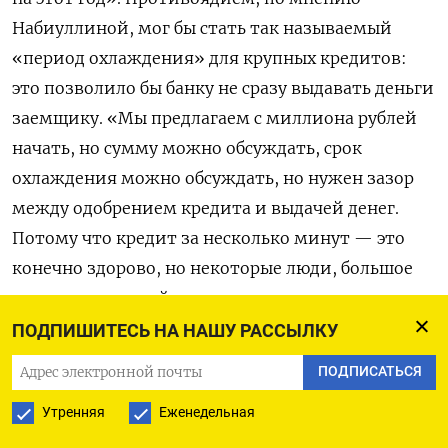
Набиуллиной, мог бы стать так называемый
«период охлаждения» для крупных кредитов:
это позволило бы банку не сразу выдавать деньги
заемщику. «Мы предлагаем с миллиона рублей
начать, но сумму можно обсуждать, срок
охлаждения можно обсуждать, но нужен зазор
между одобрением кредита и выдачей денег.
Потому что кредит за несколько минут — это
конечно здорово, но некоторые люди, большое
количество людей, несут огромные затраты», —
рассуждает
Набиуллина.
ПОДПИШИТЕСЬ НА НАШУ РАССЫЛКУ
ПОДПИСАТЬСЯ
В прошлом году был принят
закон
(он вступит
в силу этим летом), согласно которому банк
Утренняя
Еженедельная
сможет не переводить деньги