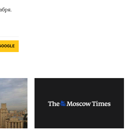
абря.
GOOGLE