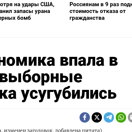
отря на удары США,
Россиянам в 9 раз под
анил запасы урана
стоимость отказа от
дерных бомб
гражданства
номика впала в
двыборные
ка усугубились
а, изменен заголовок, добавлена цитата)