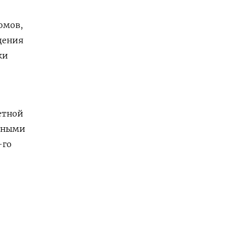
омов,
дения
ки
етной
ошными
-го