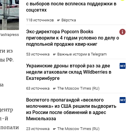
/astrapress
ти из
ы РФ.
на
центр
42-й
 попали