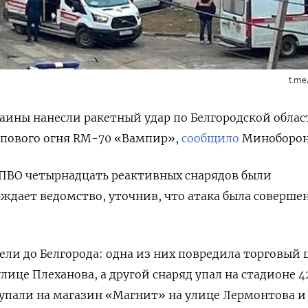
t.me
ины нанесли ракетный удар по Белгородской облас
лпового огня RM-70 «Вампир»,
сообщило
Миноборон
ПВО четырнадцать реактивных снарядов были
дает ведомство, уточнив, что атака была соверше
ели до Белгорода: одна из них повредила торговый 
лице Плеханова, а другой снаряд упал на стадионе 
упали на магазин «Магнит» на улице Лермонтова и