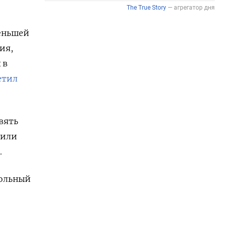
меньшей
ия,
 в
етил
вять
 или
.
кольный