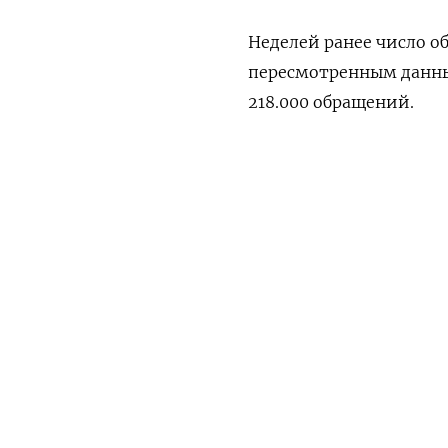
Неделей ранее число о
пересмотренным данны
218.000 обращений.
Общее число безработн
ПОДПИШИТЕСЬ НА 
1,895 миллиона челове
Среднее число обращен
Утренняя
Ежен
индикатором динамики 
пересмотренными 212.7
ПОДПИСАТЬСЯ НА ТЕЛЕГР