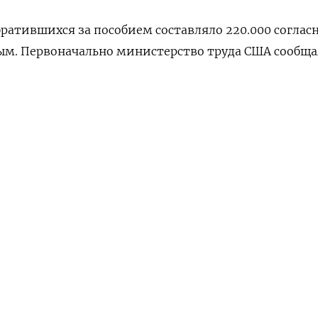
братившихся за пособием составляло 220.000 соглас
м. Первоначально министерство труда США сообща
ых на конец недели, завершившейся 3 февраля, сос
НАШУ РАССЫЛКУ
к при прогнозе 1,880 миллиона.
ПОДПИСАТЬСЯ
ий за четыре недели, считающееся более надежным
едельная
рынка труда, поднялось до 218.500 по сравнению с
50 на прошлой неделе. (Бюро Рейтер в Гданьске)
АМ
ПОДПИСАТЬСЯ В 