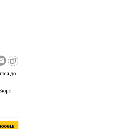
я
ялся до
(Бюро
GOOGLE