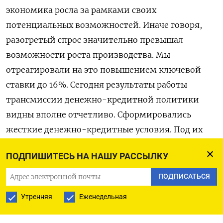
экономика росла за рамками своих
потенциальных возможностей. Иначе говоря,
разогретый спрос значительно превышал
возможности роста производства. Мы
отреагировали на это повышением ключевой
ставки до 16%. Сегодня результаты работы
трансмиссии денежно-кредитной политики
видны вполне отчетливо. Сформировались
жесткие денежно-кредитные условия. Под их
влиянием сберегательная активность
ПОДПИШИТЕСЬ НА НАШУ РАССЫЛКУ
усиливается, а кредитная — постепенно
охлаждается. В результате темпы роста цен
ПОДПИСАТЬСЯ
начали замедляться. Вместе с тем
Утренняя
Еженедельная
неопределенность относительно скорости, с
которой будут развиваться дезинфляционные