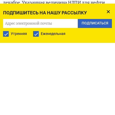
декабре. Указанная величина НДПИ для нефти,
добытой в январе, рассчитана с учетом
ПОДПИШИТЕСЬ НА НАШУ РАССЫЛКУ
слагаемого Кабдт в размере 1.741,02 рубля за
ПОДПИСАТЬСЯ
тонну против 220,55 рубля за тонну в декабре.
Кабдт вырос в результате применения с января
Утренняя
Еженедельная
коэффициента Квр в размере 1 при определении
показателей Даб и Ддт в формуле Кабдт против
0,5 в период с сентября по декабрь 2023 года.
Увеличение слагаемого Кабдт в формуле НДПИ в
итоге обеспечило рост налога за январь по
сравнению с декабрьским уровнем. Величина
НДПИ при максимальных льготах, учитывающих
сложности добычи, за январь равняется 18.913
рублей за тонну против 17.909 рублей за тонну за
декабрь. Ключевые параметры, определяющие