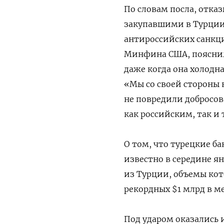
По словам посла, отка
закупавшими в Турции
антироссийских санкц
Минфина США, пояснил Е
даже когда она холодн
«Мы со своей стороны 
не повредили добросо
как российским, так и 
О том, что турецкие б
известно в середине я
из Турции, объемы кот
рекордных $1 млрд в ме
Под ударом оказались