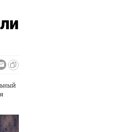
или
льный
ся