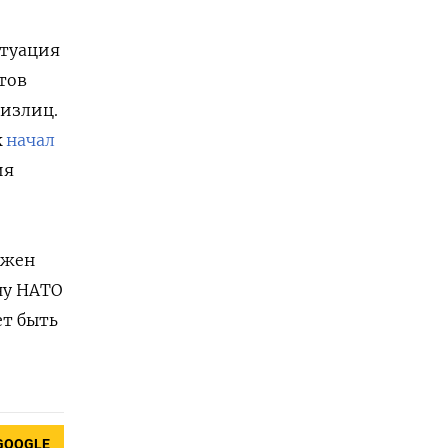
итуация
тов
физлиц.
k
начал
ия
лжен
ну НАТО
ет быть
GOOGLE