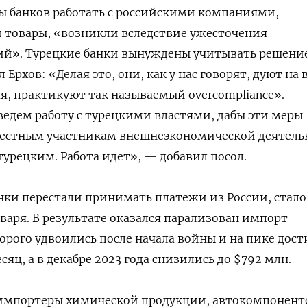
зы банков работать с российскими компаниями,
 товары, «возникли вследствие ужесточения
ий». Турецкие банки вынуждены учитывать решени
рхов: «Делая это, они, как у нас говорят, дуют на 
ая, практикуют так называемый overcompliance».
ведем работу с турецкими властями, дабы эти меры
вестным участникам внешнеэкономической деятель
турецким. Работа идет», — добавил посол.
анки перестали принимать платежи из России, стало
нваря. В результате оказался парализован импорт
орого удвоились после начала войны и на пике дост
сяц, а в декабре 2023 года снизились до $792 млн.
 импортеры химической продукции, автокомпонент