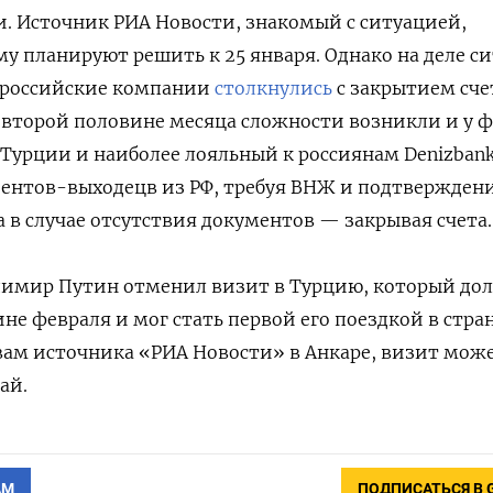
и. Источник РИА Новости, знакомый с ситуацией,
ему планируют решить к 25 января. Однако на деле с
е российские компании
столкнулись
с закрытием сче
во второй половине месяца сложности возникли и у 
Турции и наиболее лояльный к россиянам Denizban
ентов-выходецв из РФ, требуя ВНЖ и подтвержден
а в случае отсутствия документов — закрывая счета.
димир Путин отменил визит в Турцию, который до
ине февраля и мог стать первой его поездкой в стра
овам источника «РИА Новости» в Анкаре, визит мож
ай.
АМ
ПОДПИСАТЬСЯ В 