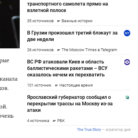
орые
еканала
хов.
ой.
очень