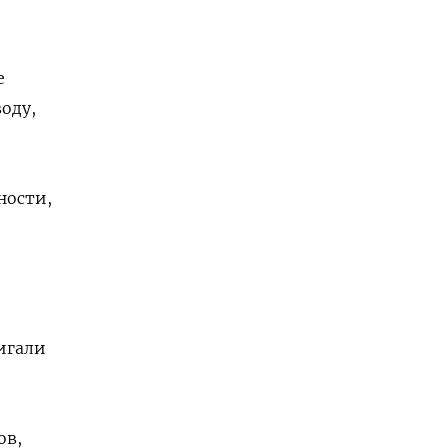
е
воду,
ности,
игали
ов,