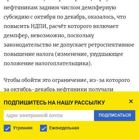
нефтяникам задним числом демпферную
субсидию с октября по декабрь, оказалось, что
повысить НДПИ, расчёт которого включает
демпфер, невозможно, поскольку
законодательство не допускает ретроспективное
повышение налога (изменение, ухудшающее
положение налогоплательщика).
Чтобы обойти это ограничение, из-за которого
за октябрь-декабрь нефтяники получали
полный демпфер, однако платили сниженный
ПОДПИШИТЕСЬ НА НАШУ РАССЫЛКУ
НДПИ, правительство через поправки в
ПОДПИСАТЬСЯ
Налоговый кодекс установило повышенный
НДПИ за январскую добычу.
Утренняя
Еженедельная