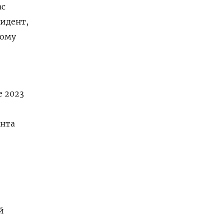
ас
зидент,
кому
е 2023
ента
й