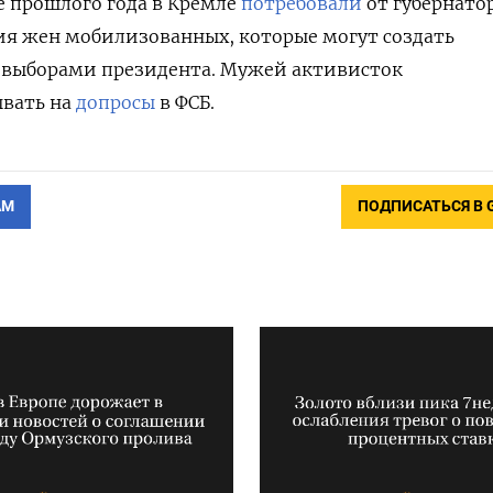
 прошлого года в
Кремле
потребовали
от губернато
ия жен мобилизованных, которые могут создать
 выборами президента. Мужей активисток
вать на
допросы
в ФСБ.
АМ
ПОДПИСАТЬСЯ В 