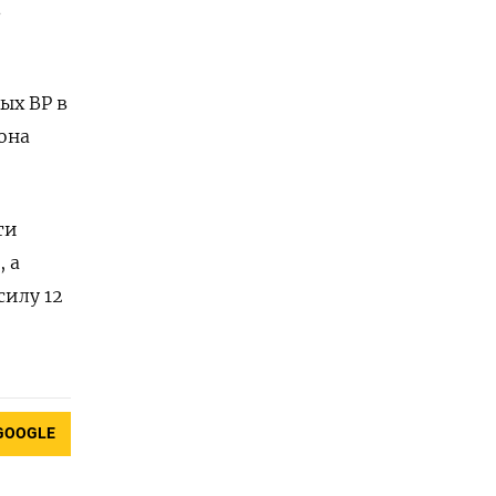
в
ых BP в
она
ти
 а
силу 12
GOOGLE