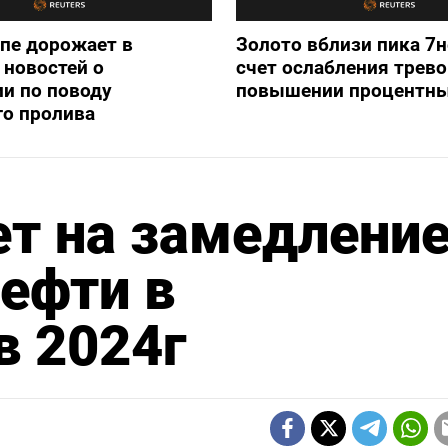
опе дорожает в
Золото вблизи пика 7н
новостей о
счет ослабления трево
и по поводу
повышении процентны
го пролива
т на замедлени
ефти в
в 2024г