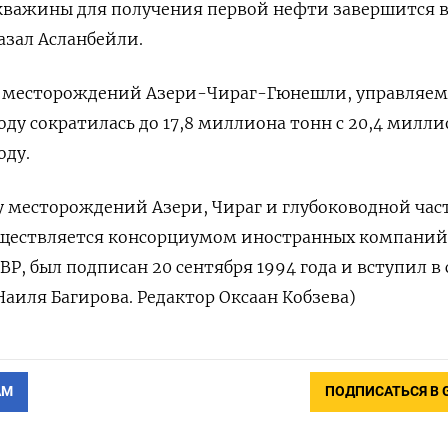
скважины для получения первой нефти завершится 
азал Асланбейли.
е месторождений Азери-Чираг-Гюнешли, управляем
оду сократилась до 17,8 миллиона тонн с 20,4 милли
оду.
у месторождений Азери, Чираг и глубоководной час
ществляется консорциумом иностранных компаний,
Р, был подписан 20 сентября 1994 года и вступил в 
(Наиля Багирова. Редактор Оксаан Кобзева)
АМ
ПОДПИСАТЬСЯ В 