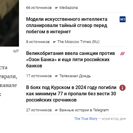
МТ
ста
евраля,
канале
х