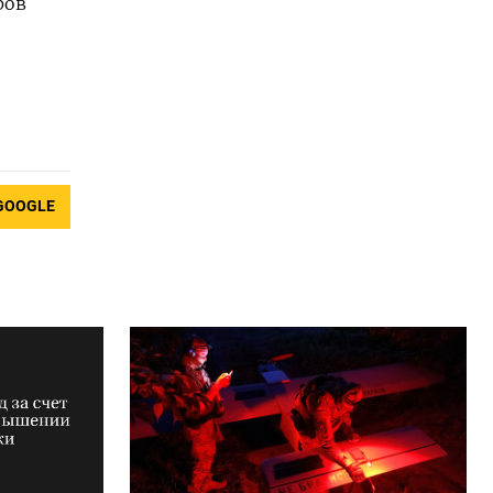
ров
GOOGLE