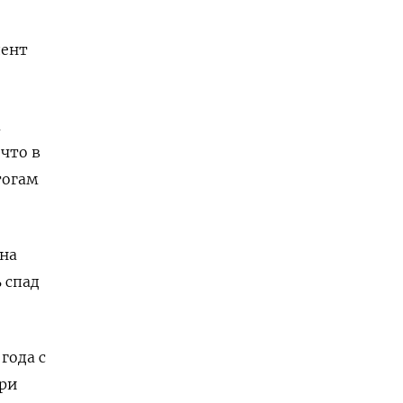
о
дент
а
что в
тогам
на
 спад
года с
При