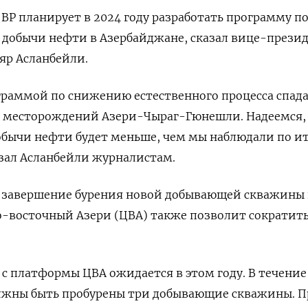
- BP планирует в 2024 году разработать программу п
добычи нефти в Азербайджане, сказал вице-прези
яр Асланбейли.
граммой по снижению естественного процесса спад
е месторождений Азери-Чыраг-Гюнешли. Надеемся, 
добычи нефти будет меньше, чем мы наблюдали по и
казал Асланбейли журналистам.
о завершение бурения новой добывающей скважины 
-восточный Азери (ЦВА) также позволит сократить
с платформы ЦВА ожидается в этом году. В течение 
жны быть пробурены три добывающие скважины. 