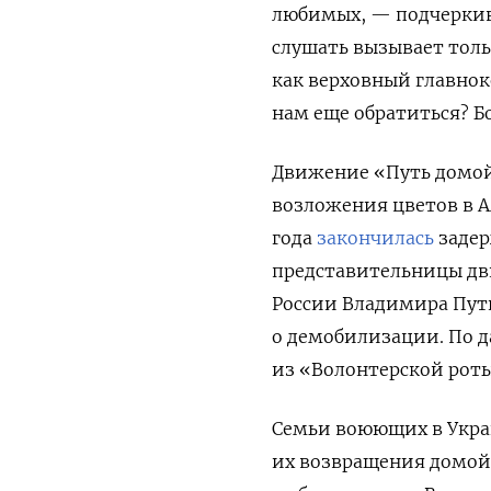
любимых, — подчеркив
слушать вызывает толь
как верховный главно
нам еще обратиться? Б
Движение «Путь домой
возложения цветов в А
года
закончилась
задер
представительницы дв
России Владимира Пути
о демобилизации. По 
из «Волонтерской роты
Семьи воюющих в Укра
их возвращения домой 