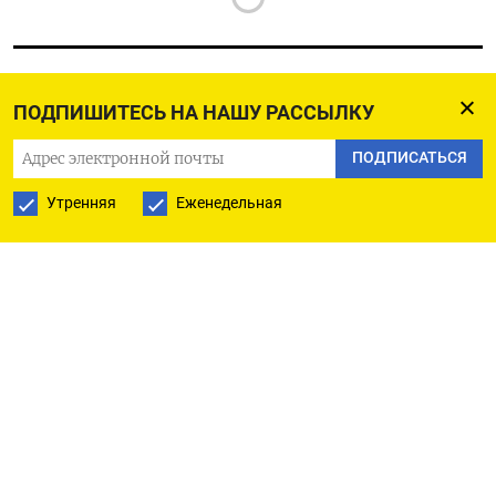
ПОДПИШИТЕСЬ НА НАШУ РАССЫЛКУ
РУССКАЯ СЛУЖБА
ПОДПИСАТЬСЯ
ПОДПИШИТЕСЬ НА НАШУ РАССЫЛКУ
Утренняя
Еженедельная
ПОДПИСАТЬСЯ
Ежедневная
Еженедельная
The Moscow Times
О нас
Политика конфиденциальности