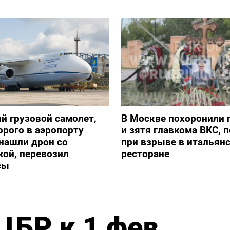
й грузовой самолет,
В Москве похоронили 
орого в аэропорту
и зятя главкома ВКС, 
нашли дрон со
при взрыве в итальян
ой, перевозил
ресторане
сы
ЦБР к 1 фев