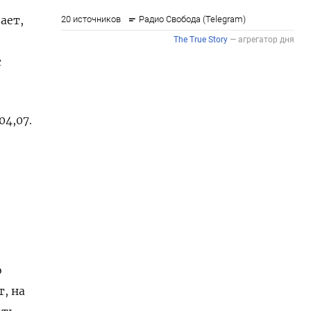
ает,
с
4,07​.
о
, на