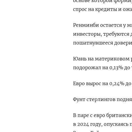
основе которой форми
спрос на кредиты и о
Ренминби остается у м
инвесторы, требуются
пошатнувшееся довери
Юань на материковом р
подорожал на 0,13% до 
Евро вырос на 0,24% до 
Фунт стерлингов поднялс
В паре с евро британс
в 2024 году, опускаясь