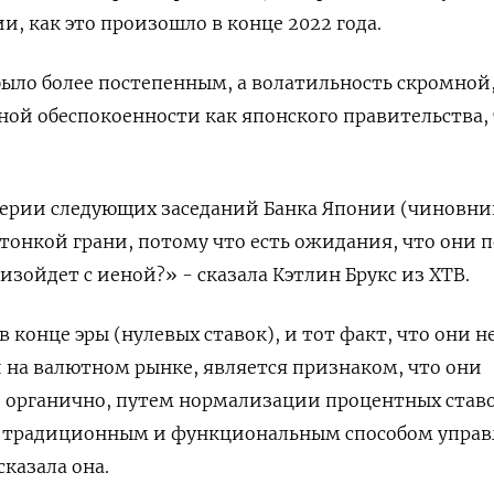
и, как это произошло в конце 2022 года.
было более постепенным, а волатильность скромной,
ной обеспокоенности как японского правительства, 
верии следующих заседаний Банка Японии (чиновни
тонкой грани, потому что есть ожидания, что они 
оизойдет с иеной?» - сказала Кэтлин Брукс из XTB.
 конце эры (нулевых ставок), и тот факт, что они н
на валютном рынке, является признаком, что они
о органично, путем нормализации процентных ставо
ее традиционным и функциональным способом упра
казала она.