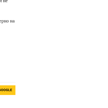
и не
ерно на
GOOGLE