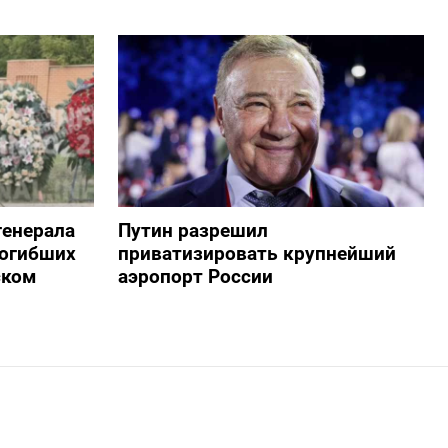
генерала
Путин разрешил
погибших
приватизировать крупнейший
ском
аэропорт России