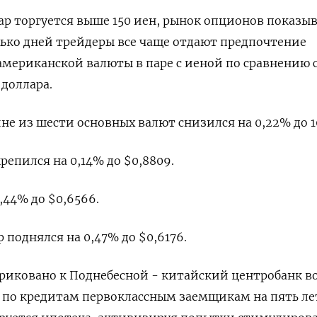
ар торгуется выше 150 иен, рынок опционов показыв
лько дней трейдеры все чаще отдают предпочтение
мериканской валюты в паре с иеной по сравнению 
доллара.
не из шести основных валют снизился на 0,22% до 10
епился на 0,14% до $0,8809​.
44% до $0,6566​.
поднялся на 0,47% до $0,6176​.
риковано к Поднебесной - китайский центробанк в
 по кредитам первоклассным заемщикам на пять лет