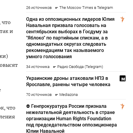
 что
так и
ки)
повысят
е
к, что
вления