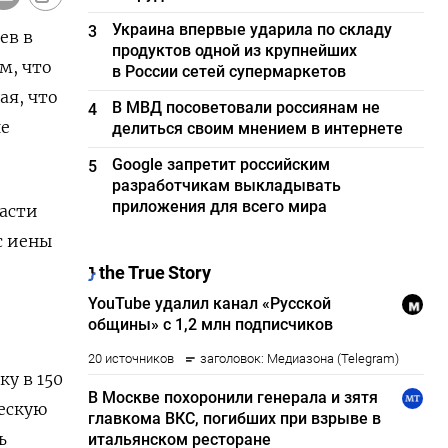
Украина впервые ударила по складу
3
ев в
продуктов одной из крупнейших
м, что
в России сетей супермаркетов
ая, что
В МВД посоветовали россиянам не
4
не
делиться своим мнением в интернете
Google запретит российским
5
разработчикам выкладывать
приложения для всего мира
асти
с иены
ку в 150
ческую
ь