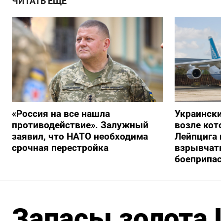
ЧИТАТЬ ЕЩЕ
«Россия на все нашла
Украински
противодействие». Залужный
возле кот
заявил, что НАТО необходима
Лейпцига 
срочная перестройка
взрывчатк
боеприпа
Запасы золота 