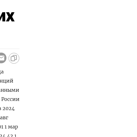
их
да
унций
данными
 России
в 2024
 авг
01 1 мар
24,42 1