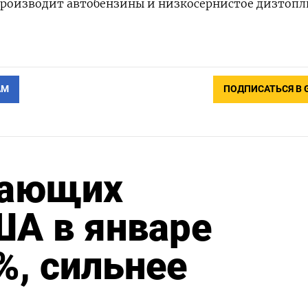
производит автобензины и низкосернистое дизтопл
АМ
ПОДПИСАТЬСЯ В 
жающих
ША в январе
%, сильнее