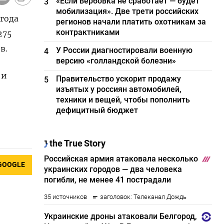
«Если вербовка не сработает — будет
3
мобилизация». Две трети российских
 года
регионов начали платить охотникам за
контрактниками
275
в.
У России диагностировали военную
4
версию «голландской болезни»
 и
Правительство ускорит продажу
5
изъятых у россиян автомобилей,
техники и вещей, чтобы пополнить
дефицитный бюджет
GOOGLE