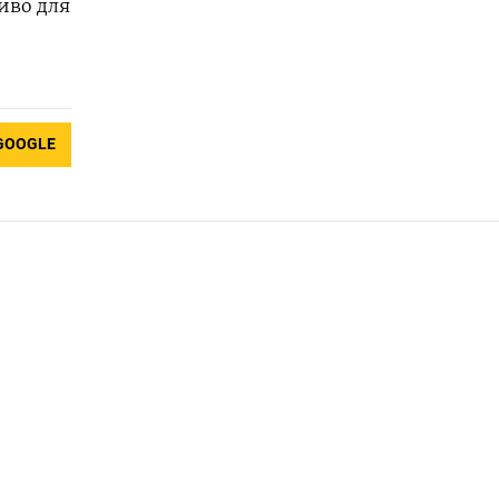
иво для
GOOGLE