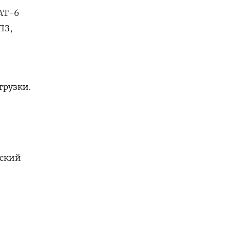
АТ-6
ПЗ,
грузки.
ьский