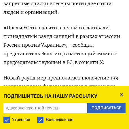
запретные списки внесены почти две сотни
людей и организаций.
«Послы ЕС только что в целом согласовали
тринадцатый раунд санкций в рамках агрессии
России против Украины», - сообщил
представитель Бельгии, в настоящий момент
председательствующей в ЕС, в соцсети X.
Новый раунд мер предполагает включение 193
юридических и физических лиц в список тех,
кому запрещено посещать Евросоюз или вести
ПОДПИШИТЕСЬ НА НАШУ РАССЫЛКУ
бизнес на его территории, но не
ПОДПИСАТЬСЯ
предусматривает новых мер против конкретных
Утренняя
Еженедельная
секторов экономики, сказали дипломатические