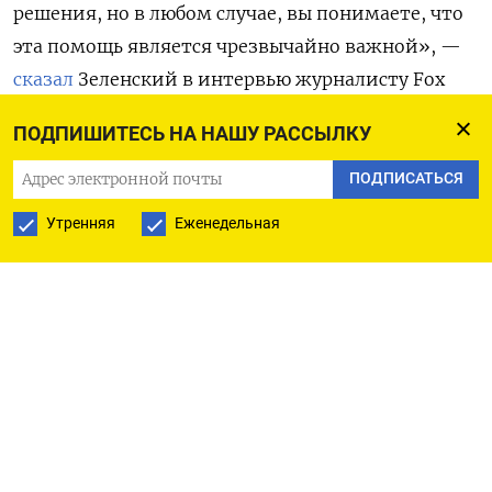
решения, но в любом случае, вы понимаете, что
эта помощь является чрезвычайно
важной», —
сказал
Зеленский в интервью журналисту Fox
News
Брету Байеру на передовой линии фронта
ПОДПИШИТЕСЬ НА НАШУ РАССЫЛКУ
под Харьковом.
ПОДПИСАТЬСЯ
Глава Украины заявил о серьезных успехах,
Утренняя
Еженедельная
которых добились ВСУ с начала конфликта,
а именно — деоккупации Харьковской области
и уничтожении большого количества кораблей
российского флота. «Мы разблокировали Черное
море, теперь у нас есть их зерновые
маршруты», — добавил Зеленский.
Первая часть интервью с президентом Украины