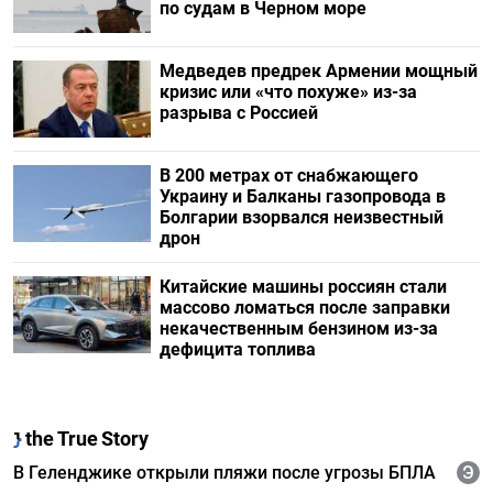
по судам в Черном море
Медведев предрек Армении мощный
кризис или «что похуже» из-за
разрыва с Россией
В 200 метрах от снабжающего
Украину и Балканы газопровода в
Болгарии взорвался неизвестный
дрон
Китайские машины россиян стали
массово ломаться после заправки
некачественным бензином из-за
дефицита топлива