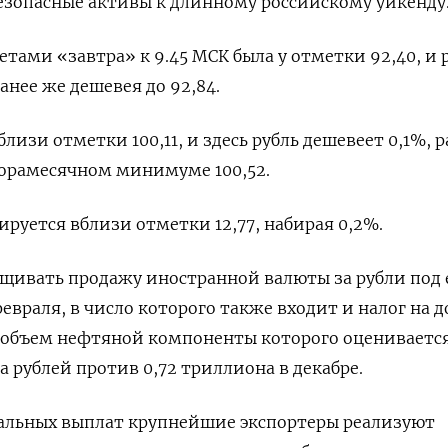
езопасные активы к длинному российскому уикенду
етами «завтра» к 9.45 МСК была у отметки 92,40, и 
анее же дешевея до 92,84.
близи отметки 100,11, и здесь рубль дешевеет 0,1%, р
орамесячном минимуме 100,52.
ируется вблизи отметки 12,77, набирая 0,2%.
ащивать продажу иностранной валюты за рубли под
евраля, в число которого также входит и налог на 
 объем нефтяной компоненты которого оцениваетс
а рублей против 0,72 триллиона в декабре.
альных выплат крупнейшие экспортеры реализуют