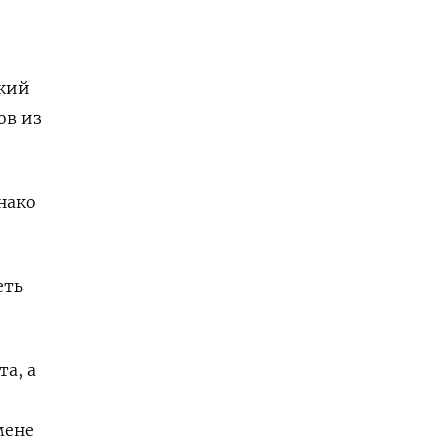
ский
ов из
нако
еть
а, а
мене