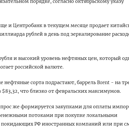
язательном порядке, согласно октябрьскому указу
еще и Центробанк в текущем месяце продает китай
 миллиарда рублей в день под зеркалирование расход
рубля и высокий уровень нефтяных цен, который од
могает российской валюте.
е нефтяные сорта подрастают, баррель Brent - на тр
в $83,32, что близко от февральских максимумов.
прос же формируется закупками для оплаты импорт
денежными потоками при покупке локальными
у покидающих РФ иностранных компаний или при с