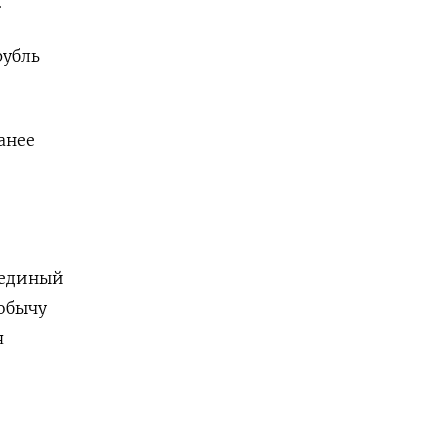
.
рубль
анее
 единый
добычу
я