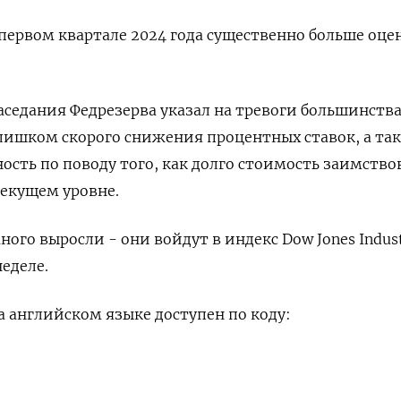
первом квартале 2024 года существенно больше оце
аседания Федрезерва указал на тревоги большинств
лишком скорого снижения процентных ставок, а та
сть по поводу того, как долго стоимость заимств
текущем уровне.
го выросли - они войдут в индекс Dow Jones Indust
еделе.
 английском языке доступен по коду: