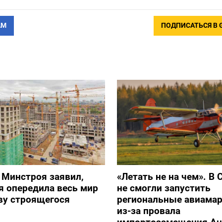
АМ
ПОДПИСАТЬСЯ В 
 Минстроя заявил,
«Летать не на чем». В 
я опередила весь мир
не смогли запустить
ву строящегося
региональные авиама
из-за провала