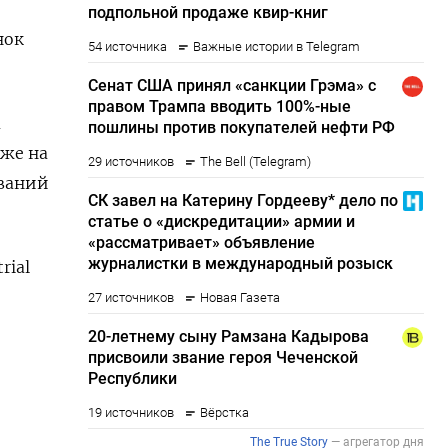
нок
а
кже на
ований
rial