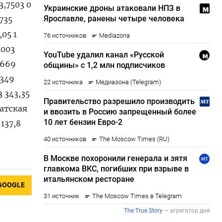
3,7503 0
0735
,05 1
1003
9669
,349
3 343,35
Датская
137,8
GOOGLE