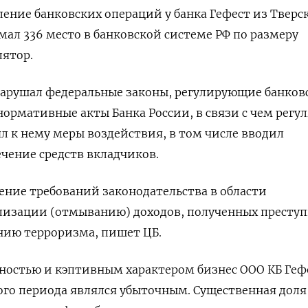
ение банковских операций у банка Гефест из Тверс
мал 336 место в банковской системе РФ по размеру
лятор.
 нарушал федеральные законы, регулирующие банков
нормативные акты Банка России, в связи с чем регу
 к нему меры воздействия, в том числе вводил
чение средств вкладчиков.
ение требований законодательства в области
лизации (отмыванию) доходов, полученных престу
нию терроризма, пишет ЦБ.
ностью и кэптивным характером бизнес ООО КБ Геф
го периода являлся убыточным. Существенная доля