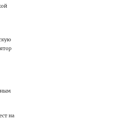
кой
скую
лятор
пным
ест на