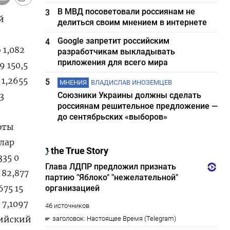
В МВД посоветовали россиянам не
3
й
делиться своим мнением в интернете
Google запретит российским
4
 1,082
разработчикам выкладывать
приложения для всего мира
9 150,5
 1,2655
5
МНЕНИЯ
ВЛАДИСЛАВ ИНОЗЕМЦЕВ
Союзники Украины должны сделать
3
россиянам решительное предложение —
до сентябрьских «выборов»
юты
ллар
335 0
 82,877
675 15
 7,1097
ссийский