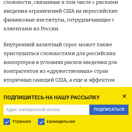
сложности, связанные в том числе с рисками
введения ограничений США на нероссийские
финансовые институты, сотрудничающие с
клиентами из России.
Внутренний валютный спрос может также
приглушаться сложностями для российских
импортеров в условиях рисков введения для
контрагентов из «дружественных» стран
вторичных санкций США, а еще и эффектом
снижения внутреннего потребления из-за
ПОДПИШИТЕСЬ НА НАШУ РАССЫЛКУ
жестких денежно-кредитных условий при
текущем уровне ключевой ставки ЦБР в 16%
ПОДПИСАТЬСЯ
годовых.
Утренняя
Еженедельная
«Для рубля жесткая ДКП создает важную опору,