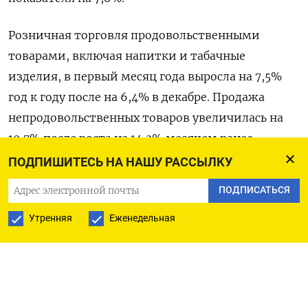
Розничная торговля продовольственными
товарами, включая напитки и табачные
изделия, в первый месяц года выросла на 7,5%
год к году после на 6,4% в декабре. Продажа
непродовольственных товаров увеличилась на
10,7% после роста на 14,3% месяцем ранее.
ПОДПИШИТЕСЬ НА НАШУ РАССЫЛКУ
Минэкономразвития прогнозирует рост
ПОДПИСАТЬСЯ
розничных продаж на 3,6% в 2024 году после
6,4% в прошлом году.
Утренняя
Еженедельная
В 2022 году, когда Москва начала
«спецоперацию» в Украине, показатель упал на
6,5% после роста на 7,8% в 2021 году. Падение