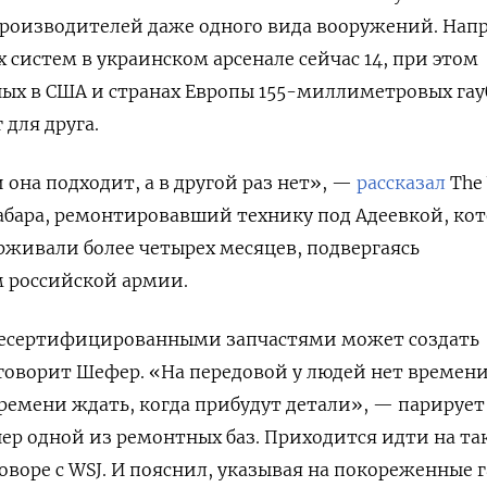
производителей даже одного вида вооружений. Нап
 систем в украинском арсенале сейчас 14, при этом
х в США и странах Европы 155-миллиметровых га
 для друга.
и она подходит, а в другой раз нет», —
рассказал
The 
 Забара, ремонтировавший технику под Адеевкой, ко
рживали более четырех месяцев, подвергаясь
 российской армии.
несертифицированными запчастями может создать
 говорит Шефер. «На передовой у людей нет времени
времени ждать, когда прибудут детали», — парирует
ер одной из ремонтных баз. Приходится идти на та
говоре с WSJ. И пояснил, указывая на покореженные 