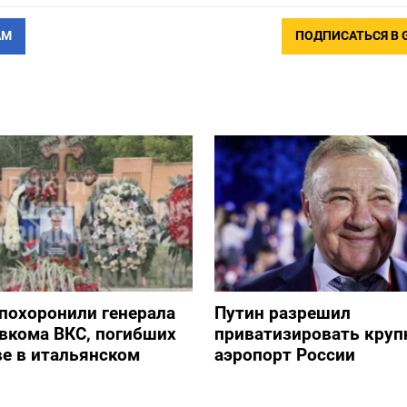
АМ
ПОДПИСАТЬСЯ В 
похоронили генерала
Путин разрешил
авкома ВКС, погибших
приватизировать кру
е в итальянском
аэропорт России