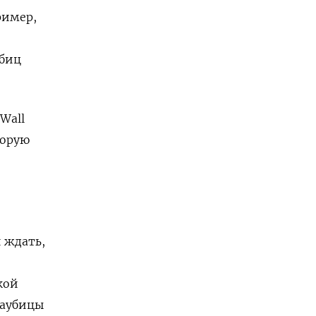
ример,
убиц
Wall
торую
 ждать,
кой
гаубицы