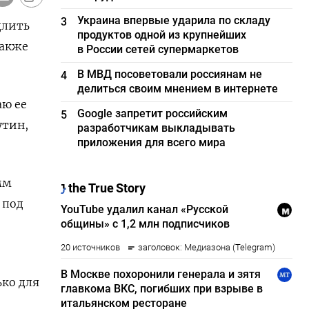
Украина впервые ударила по складу
3
длить
продуктов одной из крупнейших
также
в России сетей супермаркетов
В МВД посоветовали россиянам не
4
делиться своим мнением в интернете
аю ее
Google запретит российским
5
утин,
разработчикам выкладывать
приложения для всего мира
мм
 под
ько для