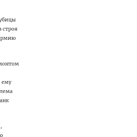
аубицы
з строя
 армию
емонтом
е ему
блема
танк
,
го