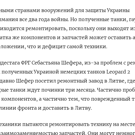
дными странами вооружений для защиты Украины
имания все два года войны. Но полученные танки, г
иходится ремонтировать, поскольку они выходят и
хватка же компонентов и запчастей может оставить
оложении, что и дефицит самой техники.
ндестага ФРГ Себастьяна Шефера, из-за проблем с р
 полученных Украиной немецких танков Leopard 2
Недавно Шефер посетил ремонтный завод в Литве, гд
орые танки ждут починки три месяца. Частично про
 компонентов, а частично тем, что поврежденный 
линии фронта и доставить в Литву.
еханики пытаются ремонтировать технику на месте
 взаимозаменяемостью запчастей. Они могут немно