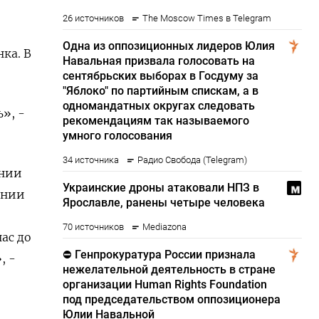
ка. В
», -
ении
ении
ас до
, -