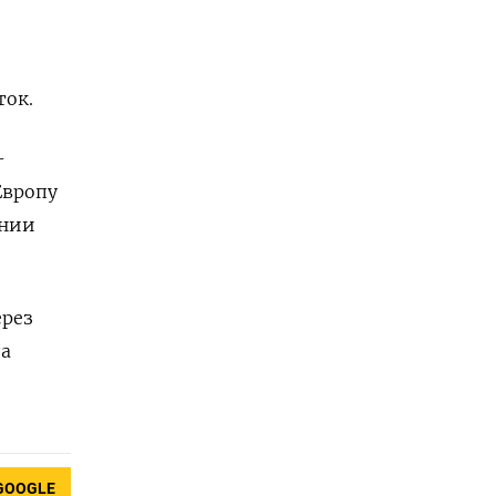
ток.
-
Европу
ении
ерез
да
GOOGLE