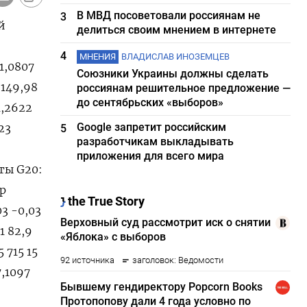
В МВД посоветовали россиянам не
3
й
делиться своим мнением в интернете
4
МНЕНИЯ
ВЛАДИСЛАВ ИНОЗЕМЦЕВ
 1,0807
Союзники Украины должны сделать
 149,98
россиянам решительное предложение —
до сентябрьских «выборов»
1,2622
Google запретит российским
23
5
разработчикам выкладывать
приложения для всего мира
ты G20:
ар
03 -0,03
1 82,9
 715 15
7,1097