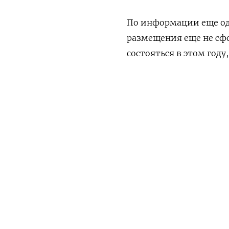
По информации еще одн
размещения еще не сфо
состояться в этом году
Представитель Skillbo
ПОДПИШИТЕСЬ НА 
проведения IPO для да
российском EdТech-рын
преждевременно. (Мос
Утренняя
Ежен
ПОДПИСАТЬСЯ НА ТЕЛЕГР