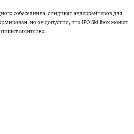
ого собеседника, синдикат андеррайтеров для
рмирован, но он допустил, что IPO Skillbox может
, пишет агентство.
x сказал РБК, что компания «не исключает возможно
НАШУ РАССЫЛКУ
льнейшего укрепления лидерских позиций холдинга
ке», однако о каких-либо конкретных планах гово
ПОДПИСАТЬСЯ
ковское бюро)
едельная
АМ
ПОДПИСАТЬСЯ В 