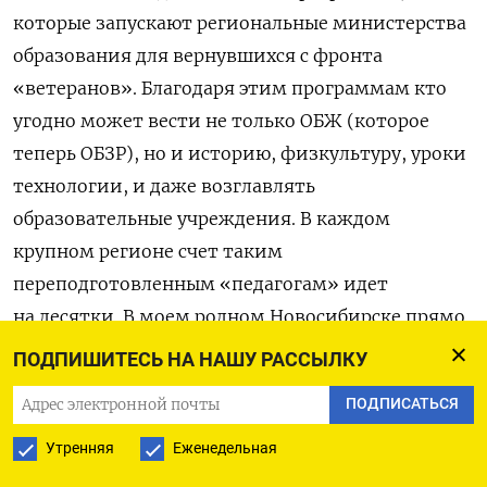
которые запускают региональные министерства
образования для вернувшихся с фронта
«ветеранов». Благодаря этим программам кто
угодно может вести не только ОБЖ (которое
теперь ОБЗР), но и историю, физкультуру, уроки
технологии, и даже возглавлять
образовательные учреждения. В каждом
крупном регионе счет таким
переподготовленным «педагогам» идет
на десятки. В моем родном Новосибирске прямо
сейчас краткосрочные курсы по руководству
ПОДПИШИТЕСЬ НА НАШУ РАССЫЛКУ
школой проходят то ли 3, то ли 4 «ветерана»
ПОДПИСАТЬСЯ
войны в Украине. Казалось бы, немного,
но в Новосибирске всего около 220 школ, это
Утренняя
Еженедельная
означает, что в следующем учебном году уже