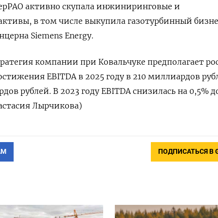
терРАО активно скупала инжиниринговые и
ктивы, в том числе выкупила газотурбинный бизне
нцерна Siemens Energy.
ратегия компании при Ковальчуке предполагает ро
остижения EBITDA в 2025 году в 210 миллиардов рубл
рдов рублей. В 2023 году EBITDA снизилась на 0,5% до
астасия Лырчикова)
АМ
ПОДПИСАТЬСЯ В 