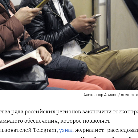
Александр Авилов / Агентств
ства ряда российских регионов заключили госконтр
аммного обеспечения, которое позволяет
ьзователей Telegram,
узнал
журналист-расследова