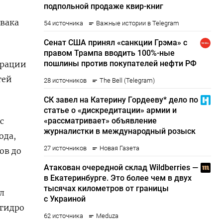
овака
трации
гей
с
ода,
ов до
л
сгидро