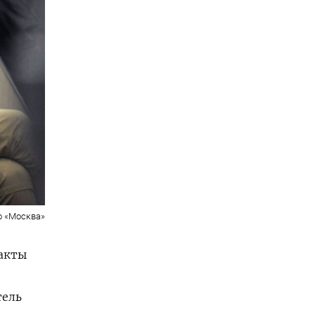
о «Москва»
акты
тель