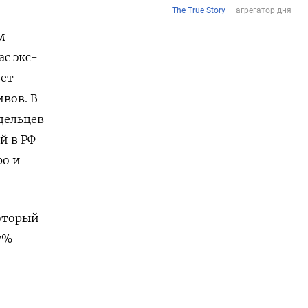
м
с экс-
вет
вов. В
адельцев
й в РФ
ро и
оторый
7%