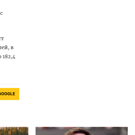
с
ст
ей, в
 182,4
GOOGLE