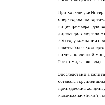
При Ковальчуке ИнтерР
оператором импорта-эк
вице-премьера, руково
директоров энергокомп
2011 году компания пол
пакеты более 40 энерго
по установленной мощн
Росатома, также влад
Впоследствии в капит
оставался крупнейшим 
принадлежит холдингу 
квазиказначейский, им