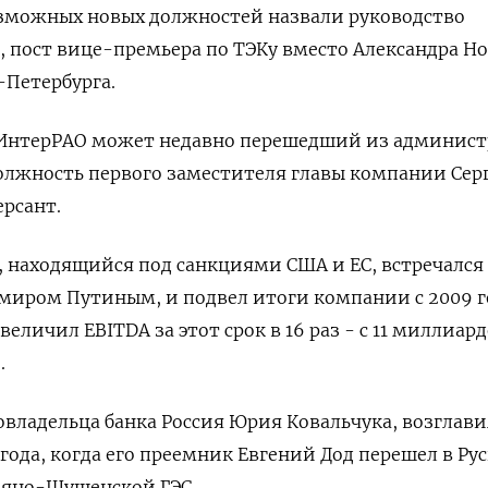
озможных новых должностей назвали руководство
 пост вице-премьера по ТЭКу вместо Александра Н
-Петербурга.
 ИнтерРАО может недавно перешедший из админис
олжность первого заместителя главы компании Сер
рсант.
, находящийся под санкциями США и ЕС, встречался 
миром Путиным, и подвел итоги компании с 2009 г
величил EBITDA за этот срок в 16 раз - с 11 миллиард
.
совладельца банка Россия Юрия Ковальчука, возглави
года, когда его преемник Евгений Дод перешел в Ру
Саяно-Шушенской ГЭС.