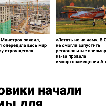
 Минстроя заявил,
«Летать не на чем». В 
я опередила весь мир
не смогли запустить
ву строящегося
региональные авиама
из-за провала
импортозамещения Ан
овики начали
емы для