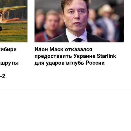
Сибири
Илон Маск отказался
предоставить Украине Starlink
ршруты
для ударов вглубь России
-2