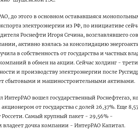
АО, до этого в основном остававшаяся монопольны
спорта электроэнергии из РФ, по инициативе сейча
дителя Роснефти Игоря Сечина, возглавлявшего со
ании, активно взялась за консолидацию энергоакти
учила в собственность от государства и частных вл
компаний в обмен на акции. Сейчас холдинг - трети
ости и производству электроэнергии после Русгид
еет сбытовыми и машиностроительными активами.
ал ИнтерРАО вошел государственный Роснефтегаз, к
акционером от государства с долей 26,37%. Еще 8,5
Россети. Самый крупный пакет - 29,56% -
 владеет дочка компании - ИнтерРАО Капитал.