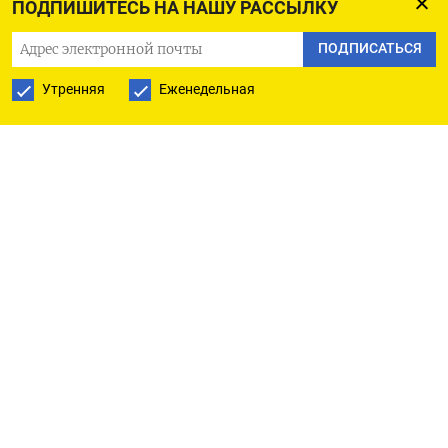
ПОДПИШИТЕСЬ НА НАШУ РАССЫЛКУ
который проходило до 15% экспортных поставок
ПОДПИСАТЬСЯ
Газпрома в Европу и Турцию, был прекращен в
2022 году после ответных санкций РФ в
Утренняя
Еженедельная
отношении польского владельца газопровода.
По данным оператора ГТС Украины, в 2023 году
транзит российского газа через Украину
снизился на 28,5% до 14,65 миллиарда
кубометров с 20,5 миллиарда кубометров в 2022
году. (Московское бюро)
ПОДПИСАТЬСЯ НА ТЕЛЕГРАМ
ПОДПИСАТЬСЯ В GOOGLE