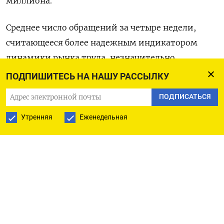
миллиона.
Среднее число обращений за четыре недели,
считающееся более надежным индикатором
динамики рынка труда, незначительно
снизилось до 212.250 по сравнению с
ПОДПИШИТЕСЬ НА НАШУ РАССЫЛКУ
пересмотренными 213.00 на прошлой неделе.
ПОДПИСАТЬСЯ
(Бюро Рейтер в Гданьске)
Утренняя
Еженедельная
ПОДПИСАТЬСЯ НА ТЕЛЕГРАМ
ПОДПИСАТЬСЯ В GOOGLE