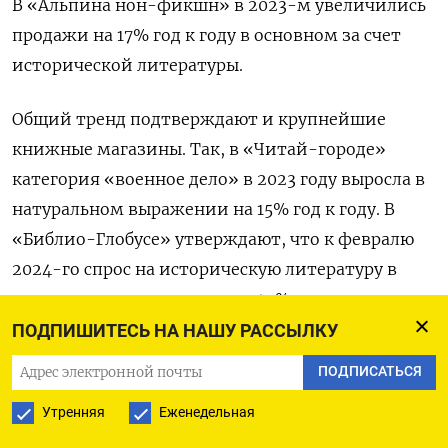
В «Альпина нон-фикшн» в 2023-м увеличились
продажи на 17% год к году в основном за счет
исторической литературы.
Общий тренд подтверждают и крупнейшие
книжные магазины. Так, в «Читай-городе»
категория «военное дело» в 2023 году выросла в
натуральном выражении на 15% год к году. В
«Библио-Глобусе» утверждают, что к февралю
2024-го спрос на историческую литературу в
целом увеличился почти на 40% относительно
февраля 2023 года.
ПОДПИШИТЕСЬ НА НАШУ РАССЫЛКУ
ПОДПИСАТЬСЯ
В топ-5 бестселлеров издательства АСТ в нише
«военное искусство» и «история» по состоянию
Утренняя
Еженедельная
на февраль 2024 года вошли «Искусство войны»