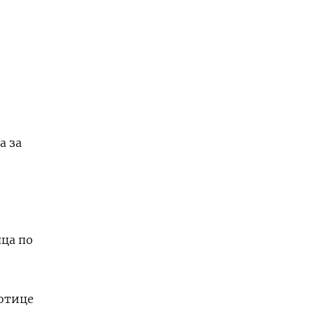
а за
яца по
ботице