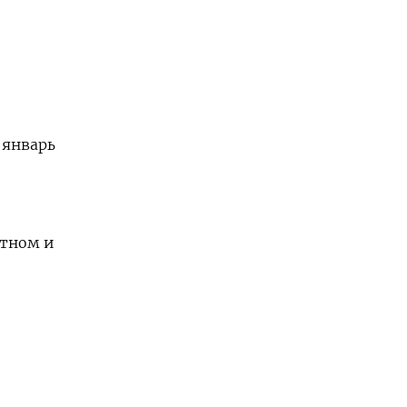
 январь
стном и