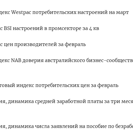
ндекс Westpac потребительских настроений на март
кс BSI настроений в промсекторе за 4 кв
кс цен производителей за февраль
ндекс NAB доверия австралийского бизнес-сообществ
оговый индекс потребительских цен за февраль
ния, динамика средней заработной платы за три мес
ния, динамика числа заявлений на пособие по безра