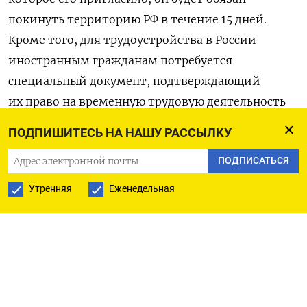
покинуть территорию РФ в течение 15 дней.
Кроме того, для трудоустройства в России
иностранным гражданам потребуется
специальный документ, подтверждающий
их право на временную трудовую деятельность
у конкретного работодателя. Законопроект был
ПОДПИШИТЕСЬ НА НАШУ РАССЫЛКУ
разработан Минтрудом по поручению
ПОДПИСАТЬСЯ
правительства и уже поддержан в Госдуме, где
предлагают полностью перейти на систему
Утренняя
Еженедельная
целевого набора трудовых мигрантов,
въезжающих в РФ.
В 58 регионах
пропали жизненно важные
лекарства для людей с больными почками