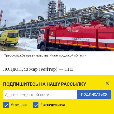
Пресс-служба правительства Нижегородской области
ЛОНДОН, 12 мар (Рейтер) — НПЗ
Нижегороднефтеоргсинтез (НОРСИ) Лукойла
ПОДПИШИТЕСЬ НА НАШУ РАССЫЛКУ
во вторник остановил после пожара
крупнейшую первичную установку переработки
ПОДПИСАТЬСЯ
нефти АВТ-6, сообщили три источника
Утренняя
Еженедельная
в отрасли.