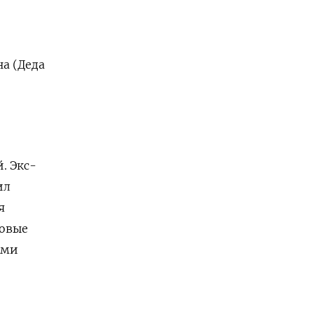
на (Деда
. Экс-
ил
я
совые
ами