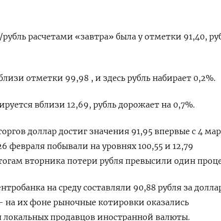
р/рубль расчетами «завтра» была у отметки 91,40, ру
близи отметки 99,98 , и здесь рубль набирает 0,2%.
руется вблизи 12,69, рубль дорожает на 0,7%.
оргов доллар достиг значения 91,95 впервые с 4 мар
26 февраля побывали на уровнях 100,55 и 12,79
итогам вторника потери рубля превысили один проц
робанка на среду составляли 90,88 рубля за доллар
ь - на их фоне рыночные котировки оказались
 локальных продавцов иностранной валюты.