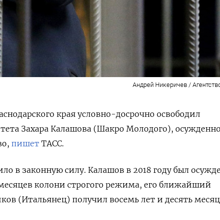
Андрей Никеричев / Агентств
аснодарского края условно-досрочно освободил
тета Захара Калашова (Шакро Молодого), осужденн
во,
пишет
ТАСС.
ло в законную силу. Калашов в 2018 году был осужд
ь месяцев колони строгого режима, его ближайший
ков (Итальянец) получил восемь лет и десять месяц