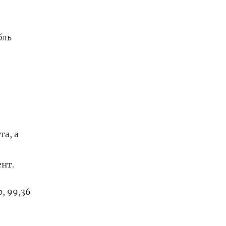
бль
та, а
ент.
, 99,36