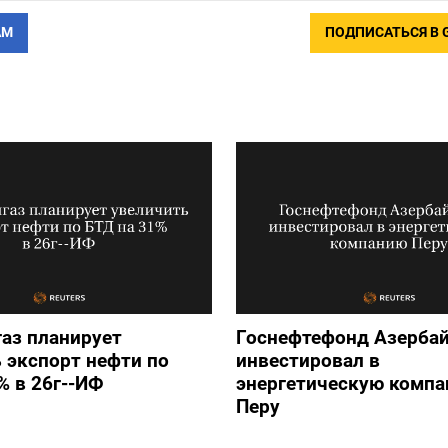
АМ
ПОДПИСАТЬСЯ В 
аз планирует
Госнефтефонд Азерба
 экспорт нефти по
инвестировал в
% в 26г--ИФ
энергетическую комп
Перу