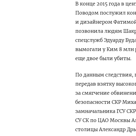
В конце 2015 года в це
Поводом послужил кон
и дизайнером Фатимой
позвонила людям Шакр
спецслужб Эдуарду Буд
вымогали у Ким 8 млн 
еще двое были убиты.
По данным следствия, 
передав взятку высок
за смягчение обвинени
безопасности СКР Миха
замначальника ГСУ СКР
СУ СК по ЦАО Москвы А
столицы Александр Дрым