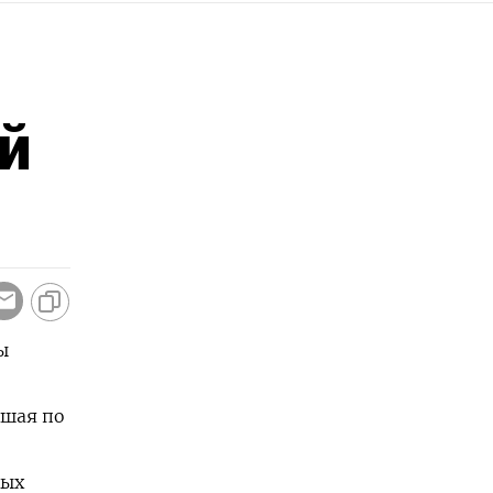
й
ы
ьшая по
вых