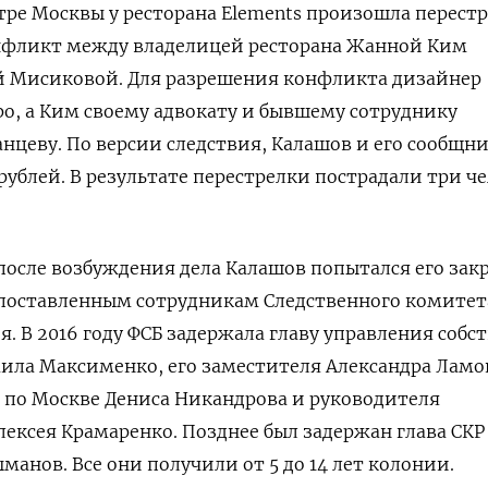
нтре Москвы у ресторана Elements произошла перестр
фликт между владелицей ресторана Жанной Ким
 Мисиковой. Для разрешения конфликта дизайнер
о, а Ким своему адвокату и бывшему сотруднику
анцеву. По версии следствия, Калашов и его сообщн
рублей. В результате перестрелки пострадали три че
после возбуждения дела Калашов попытался его зак
опоставленным сотрудникам Следственного комитет
я. В 2016 году ФСБ задержала главу управления собс
ила Максименко, его заместителя Александра Ламо
 по Москве Дениса Никандрова и руководителя
лексея Крамаренко. Позднее был задержан глава СКР
анов. Все они получили от 5 до 14 лет колонии.