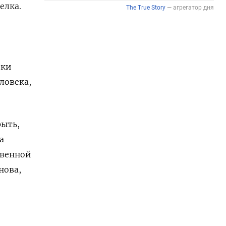
елка.
ики
ловека,
рыть,
а
твенной
нова,