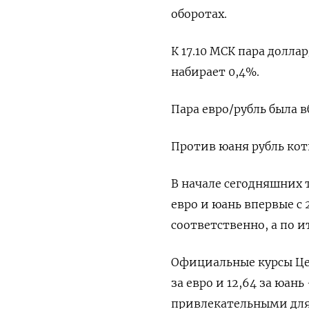
оборотах.
К 17.10 МСК пара долла
набирает 0,4%.
Пара евро/рубль была в
Против юаня рубль коти
В начале сегодняшних т
евро и юань впервые с 
соответственно, а по 
Официальные курсы Цент
за евро и 12,64 за юан
привлекательными для