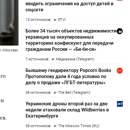
о «Москва»
ого
ен
ев.