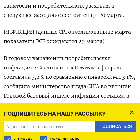
занятости и потребительских расходах, а
следующее заседание состоится 19-20 марта.
ИНФЛЯЦИЯ (данные CPI опубликованы 12 марта,
показатели PCE ожидаются 29 марта)
В годовом выражении потребительская
инфляция в Соединенных Штатах в феврале
составила 3,2% по сравнению с январскими 3,1%,
сообщило министерство труда США во вторник.
Годовой базовый индекс инфляции составил в
феврале 3,8%, чуть замедлившись с 3,9%
ПОДПИШИТЕСЬ НА НАШУ РАССЫЛКУ
месяцем ранее - еще одно напоминание о том,
что борьба ФРС с инфляцией может продлиться
ПОДПИСАТЬСЯ
дольше, чем ожидалось. Основной вклад в
Утренняя
Еженедельная