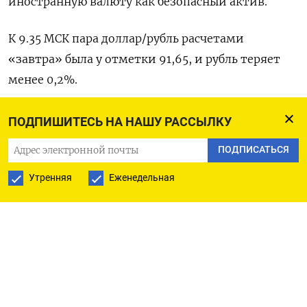
иностранную валюту как безопасный актив.
К 9.35 МСК пара доллар/рубль расчетами
«завтра» была у отметки 91,65, и рубль теряет
менее 0,2%.
Пара евро/рубль была вблизи отметки 100,31 , и
ПОДПИШИТЕСЬ НА НАШУ РАССЫЛКУ
здесь рубль теряет 0,1%.
ПОДПИСАТЬСЯ
Против юаня рубль котируется вблизи 12,71, и
Утренняя
Еженедельная
рубль дешевеет на 0,2%.
Внешней поддержкой, но сегодня утром пока
незаметной, выступает значительно
подорожавшая нефть. Brent по итогам среды
набрала в цене 2,6%, а уже сегодня достигла