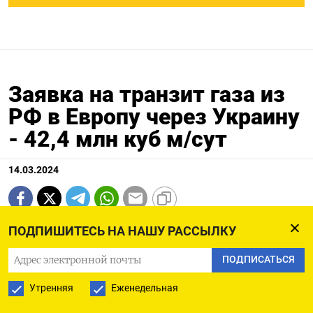
Заявка на транзит газа из
РФ в Европу через Украину
- 42,4 млн куб м/сут
14.03.2024
ПОДПИШИТЕСЬ НА НАШУ РАССЫЛКУ
МОСКВА, 14 мар (Рейтер) - Заявка на прокачку
российского газа в Европу через Украину
ПОДПИСАТЬСЯ
составляет 42,4 миллиона кубометров в сутки,
Утренняя
Еженедельная
сообщил Газпром.