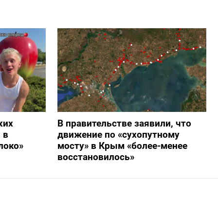
ких
В правительстве заявили, что
 в
движение по «сухопутному
локо»
мосту» в Крым «более-менее
восстановилось»