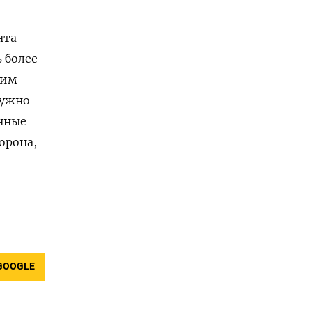
нта
 более
ним
нужно
нные
орона,
GOOGLE