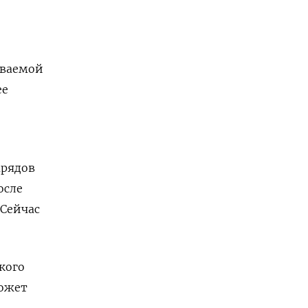
ываемой
ее
арядов
осле
Сейчас
кого
может