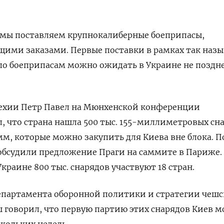
мы поставляем крупнокалиберные боеприпасы,
щими заказами. Первые поставки в рамках так наз
о боеприпасам можно ожидать в Украине не поздн
Чехии Петр Павел на Мюнхенской конференции
л, что страна нашла 500 тыс. 155-миллиметровых сн
 мм, которые можно закупить для Киева вне блока. П
 обсудили предложение Праги на саммите в Париже.
Украине 800 тыс. снарядов участвуют 18 стран.
департамента оборонной политики и стратегии чешс
говорил, что первую партию этих снарядов Киев 
скольких недель.