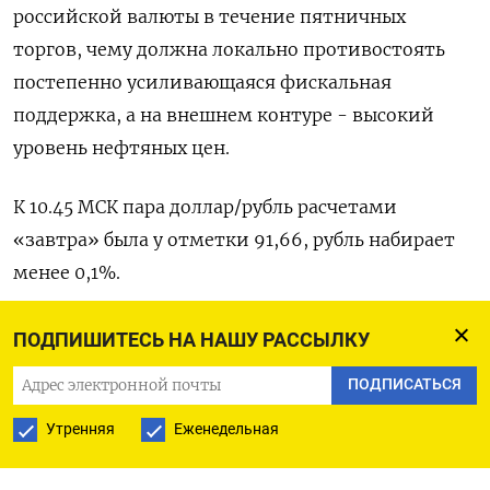
российской валюты в течение пятничных
торгов, чему должна локально противостоять
постепенно усиливающаяся фискальная
поддержка, а на внешнем контуре - высокий
уровень нефтяных цен.
К 10.45 МСК пара доллар/рубль расчетами
«завтра» была у отметки 91,66, рубль набирает
менее 0,1%.
Пара евро/рубль была вблизи отметки 99,75 , и
ПОДПИШИТЕСЬ НА НАШУ РАССЫЛКУ
здесь рубль также набирает менее 0,1%.
ПОДПИСАТЬСЯ
Против юаня рубль котируется вблизи 12,72,
Утренняя
Еженедельная
теряя 0,1%.